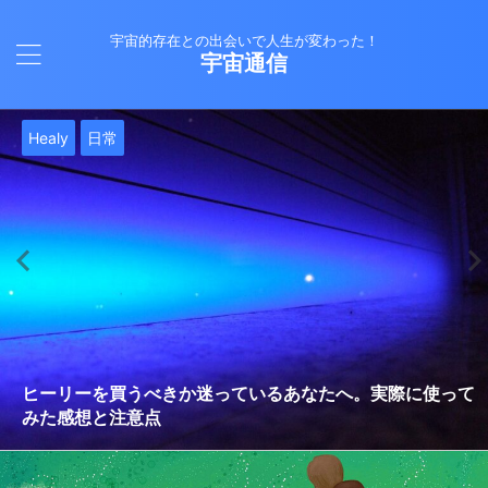
宇宙的存在との出会いで人生が変わった！
宇宙通信
日常
バシャール
Healy
バシャール
日常
日常
Healy
日常
Healy
日常
津留晃一
日常
日常
日常
日常
日常
津留晃一
津留晃一
就職は人生の終着駅じゃない！自分らしい道を見つける方
ヒーリーを買うべきか迷っているあなたへ。実際に使って
雨の日の恵み：心に降る静かな癒し
法
みた感想と注意点
エネルギーの法則 〜最近どハマりしていました〜
現実を変える
今、ここにいること
もしかしてだけどHealy（量子波動調整器）のせいなの？
iPad 第10世代買いました
久し振りにHealy（ヒーリー）量子波動調整器について
大谷さんの通訳、水原さんの解雇に思う