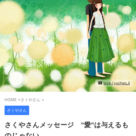
love / yuchao_li
HOME
>
さくやさん
>
さくやさん
さくやさんメッセージ ”愛”は与えるも
のじゃない