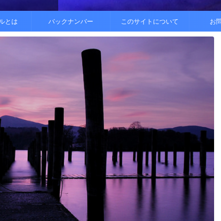
..
.
を整えると
ルとは
バックナンバー
このサイトについて
お