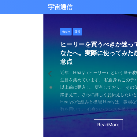
宇宙通信
日常
バシャール
Healy
バシャール
日常
日常
Healy
日常
Healy
日常
津留晃一
日常
日常
日常
日常
日常
津留晃一
津留晃一
雨の日の恵み：心に降る静
就職は人生の終着駅じゃな
ヒーリーを買うべきか迷っ
エネルギーの法則 〜最近ど
現実を変える
今、ここにいること
もしかしてだけどHealy（
iPad 第10世代買いました
久し振りにHealy（ヒーリ
大谷さんの通訳、水原さん
らしい道を見つける方法
なたへ。実際に使ってみた
していました〜
調整器）のせいなの？
波動調整器について
思う
雨の音を聞いたことはありますか？ 窓
最近疲れ気味です。 というのも、現実
２０２５年あけましておめでとうござい
アマゾンのブラックフライデー Ipad
意点
く優しい音、屋根を打つリズミカルな音
結構悩むんですよね。 自分の理想の姿
年もよろしくお願い致します。 とはい
いましたね。 ということで第１０世代
激しい花粉と黄砂の季節に考えたこと・
最近、めちゃくちゃYouTubeやSNS
ちょっと前に 最近ヒーリー（Healy）
久しぶりにHealy（ヒーリー）量子波
ちょっとびっくりしました。 多分今、
地面に落ちる繊細な音。 それぞれが奏
と、 今、全然そうなっていない。 地位
正月という感覚はありませんね。 いつ
入してしまいました。 これで今まで使
の花粉、そして黄砂ヤバくないですか？
ですが、 気づいたら政治とか社会問題
なー みたいなブログを書いたと思います。
いて触れてみる。 こちら小さい割には
な通訳だと思う水原さんが解雇された
近年、Healy（ヒーリー）という量子
ニーは、 私たちの心に特別な空間を作
い。お金もない。自由もない（笑） で
が明けて、 いつの間にか過ぎ去っていく
ipad Pro(初代）とはおさらばです。 
して、目をゴロゴロさせながら、くし
ばかり見ていました。 特にトランプの発
とは Healyはドイツで研究開発され、
バイスです。 買う時も結構迷いました。
それも違法賭博か・・・ 違法かどうか
注目を集めています。 私自身もこのデ
れます。 雨は大地だけでなく、心も潤
まにそれでもいいわと思える時もあるん
書くと、新年から暗いかな（笑） まあ
たわけでもなく、iPad自体はほとんど
日々。 朝起きたときから、鼻水との格
悪行、財務省解体、１０３万円の壁な
新の人工知能を利用した 健康をサポー
やっぱり限られた人生 波動を良くして
賭博が原因で解雇とは・・・ とっても
以上前に購入し、所有しており、 その
となく、 降り続ける雨を眺めていました
んなことは問題じゃなくて、 今ここに
歳をとったということでしょう。 昨年
ったので 変えなくても良かったのですが
ます。 先日、電車の中で、目を真っ赤
別にそれを見て何かが解決できるわけ
です。 弱い電気パルスを使用して体を
を送りたいじゃないですか。 だから、
分は特に野球が好きとか 大谷さんが好
踏まえて、さらに詳しくお伝えしたい
予定していた釣りができなくなり、少
ことだけで幸せという時がある。 それ
しくてきつかったのですが、 年始は暇
す（笑） こういうの重要ですよね。 
ィッシュを使い果たした私。 周りの人
に、 どんどんハマってしまいました。
スのとれた状態にする、 周波数応用の
は仕方ないし 試してみないとわからな
わけではないし、 水原さんに思い入れ
Healyの仕組みと機能 Healyは、微弱
ました。 でも、温かいコーヒーを入れ、
うときかといえば 今ここにいる時 今に
と思うことはありますよね。 自分は今
からやるというノリ。 実際変えてみてU
ような状態で、まるで「花粉症戦争」
自分の心のモヤモヤを代弁してくれる
基づいて設計された小型の電子デバイス
ました。 それでです。 一年ぐらいはほ
でもない。 でもねえ・・・ 今の水原
数を用いて、 心身のバランスを整える
って雨景色を眺めていると、不思議と
今を楽しんでいるとき。 先日ワカサギ
ているのか？ 我々の現実は今ここだけ
子はすごくいい。 Lightningの呪縛か
そんな辛い朝、ふと考えました。 この
でしょうか？ つい次々と見てしまうの
胞レベルで人体を調整し、健康的な生
っていたのはいたのですが、 やはり実感
を考えるとなんかつらい。 というのも
としたウェアラブルデバイスです。 専
てきたのです。 雨は自然界の浄化装置で
ました。 氷に穴をあけて糸を垂らすやつ。 &
が、 未来を見ちゃったり、過去を悔んだり
のだけでも めちゃくちゃいい。 &n ...
戦いって、進学や就職前の気持ちに似
て、気づいたら めちゃくちゃ波動が下
します。 そうなんです。 あんまり使っ
くなっているという実感が乏しい。 こ
金を背負いながら 何とかしたいと日々
と連携し、電極を介して身体に微弱な
ReadMore
ReadMore
ReadMore
ReadMore
ReadMore
ReadMore
ReadMore
ReadMore
ReadMore
ReadMore
を洗い流し、植物に命の水を与え、空気を清
...
と。 先の見えない不安、どうしようも
した！（笑） どうして気づいたのかといえ
ん。 というのも しばらく意欲という
宗教と同じで 一人でやっているからだと
一生懸命仕事していたわけでしょ。 ...
とで、 個人の必要とする周波数を分析