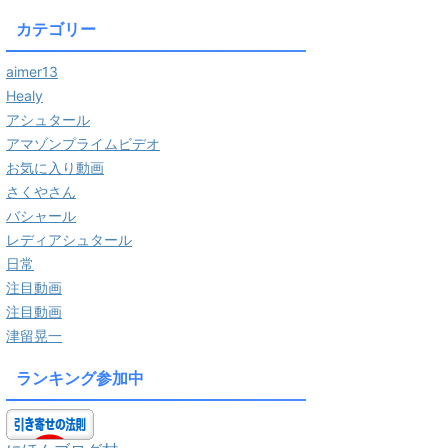
カテゴリー
aimer13
Healy
アシュタール
アマゾンプライムビデオ
お気に入り動画
さくやさん
バシャール
レディアシュタール
日常
注目動画
注目動画
津留晃一
ランキング参加中