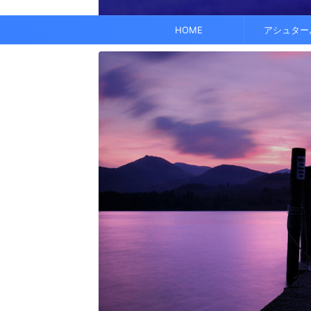
でも、どこかで希望を感じる——そんな .
なくて だらだら ...
くに何人か使っている人がいれば、 体 ..
す。 これにより、エネルギーバランス
されています。 また、オーラ分析 ...
HOME
アシュター