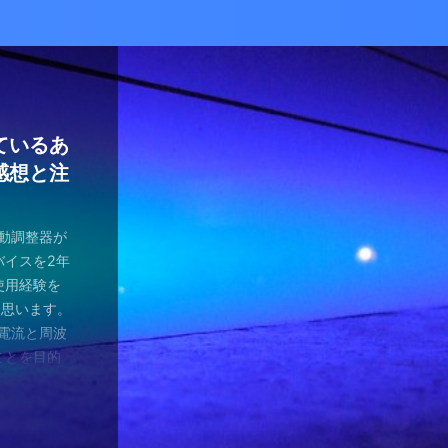
かな癒し
い！自分
ているあ
ハマり
量子波動
ー）量子
の解雇に
感想と注
ガラスを叩
とは何か？
ます。 今
が安くなって
、 そして
を考える
え、近年お
（無印）購
・・ 今年
を見ていたの
つかってない
動調整器につ
かなり有名
でるハーモ
も名誉もな
の間にか年
っていた
 マスクを
のニュース
 Healy
結構高いデ
ようです。
波動調整器が
り出してく
もねぇ、 た
。 なんて
特に困ってい
ゃみと戦う
言やDSの
製造された最
 でもねぇ
は別として
バイスを2年
す 今日は何
です。 そ
、それだけ
使っていなか
闘が始まり
ど・・・・。
トする製品
豊かな人生
つらい。 自
使用経験を
。 最初は
生きている
末は結構忙
、 気分で
にして、テ
ではないの
よりバラン
多少の投資
きというな
と思います。
し残念に思い
は、どうい
。 暇になる
気分が乗った
たちも同じ
 なんだか、
アイデアに
いと購入し
があるわけ
な電流と周波
 窓辺に座
集中して、
ここを生き
SBーC端
の真っ只中。
感じがするの
です。 細
どほどに使
さんの気持ち
ことを目的
心が落ち着い
釣りに行き
なのです
ら解放される
花粉症との
です。 そし
活をサポート
がね。 良
、多額の借
用のアプリ
す。 土埃
nb ...
 &nbsp
ているな、
がっていま
ていませ
れ、たぶん
思いながら
電流を流すこ
 ...
ない状況、
ば ...
か、やる気が
思う。 近
・適用しま