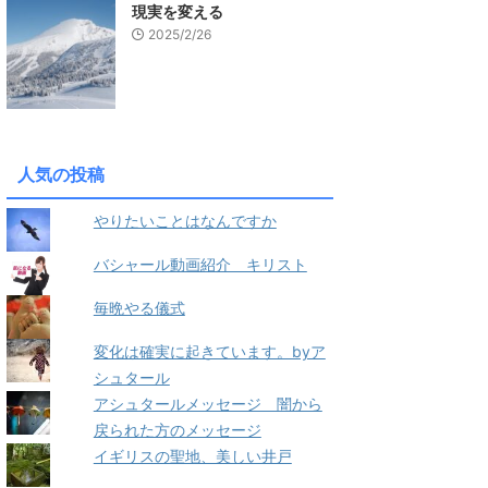
現実を変える
2025/2/26
人気の投稿
やりたいことはなんですか
バシャール動画紹介 キリスト
毎晩やる儀式
変化は確実に起きています。byア
シュタール
アシュタールメッセージ 闇から
戻られた方のメッセージ
イギリスの聖地、美しい井戸