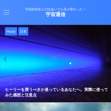
宇宙的存在との出会いで人生が変わった！
宇宙通信
日常
バシャール
Healy
バシャール
日常
日常
Healy
日常
Healy
日常
津留晃一
日常
日常
日常
日常
日常
津留晃一
津留晃一
就職は人生の終着駅じゃない！自分らしい道を見つける方
ヒーリーを買うべきか迷っているあなたへ。実際に使って
雨の日の恵み：心に降る静かな癒し
法
みた感想と注意点
エネルギーの法則 〜最近どハマりしていました〜
現実を変える
今、ここにいること
もしかしてだけどHealy（量子波動調整器）のせいなの？
iPad 第10世代買いました
久し振りにHealy（ヒーリー）量子波動調整器について
大谷さんの通訳、水原さんの解雇に思う