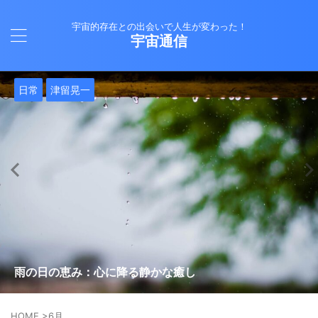
宇宙的存在との出会いで人生が変わった！
宇宙通信
日常
バシャール
Healy
バシャール
日常
日常
Healy
日常
Healy
日常
津留晃一
日常
日常
日常
日常
日常
津留晃一
津留晃一
就職は人生の終着駅じゃない！自分らしい道を見つける方
ヒーリーを買うべきか迷っているあなたへ。実際に使って
雨の日の恵み：心に降る静かな癒し
法
みた感想と注意点
エネルギーの法則 〜最近どハマりしていました〜
現実を変える
今、ここにいること
もしかしてだけどHealy（量子波動調整器）のせいなの？
iPad 第10世代買いました
久し振りにHealy（ヒーリー）量子波動調整器について
大谷さんの通訳、水原さんの解雇に思う
HOME
>
6月