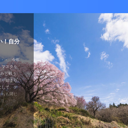
かな癒し
い！自分
ているあ
ハマり
量子波動
ー）量子
の解雇に
感想と注
ガラスを叩
とは何か？
ます。 今
が安くなって
、 そして
を考える
え、近年お
（無印）購
・・ 今年
を見ていたの
つかってない
動調整器につ
かなり有名
でるハーモ
も名誉もな
の間にか年
っていた
 マスクを
のニュース
 Healy
結構高いデ
ようです。
波動調整器が
り出してく
もねぇ、 た
。 なんて
特に困ってい
ゃみと戦う
言やDSの
製造された最
 でもねぇ
は別として
バイスを2年
す 今日は何
です。 そ
、それだけ
使っていなか
闘が始まり
ど・・・・。
トする製品
豊かな人生
つらい。 自
使用経験を
。 最初は
生きている
末は結構忙
、 気分で
にして、テ
ではないの
よりバラン
多少の投資
きというな
と思います。
し残念に思い
は、どうい
。 暇になる
気分が乗った
たちも同じ
 なんだか、
アイデアに
いと購入し
があるわけ
な電流と周波
 窓辺に座
集中して、
ここを生き
SBーC端
の真っ只中。
感じがするの
です。 細
どほどに使
さんの気持ち
ことを目的
心が落ち着い
釣りに行き
なのです
ら解放される
花粉症との
です。 そし
活をサポート
がね。 良
、多額の借
用のアプリ
す。 土埃
nb ...
 &nbsp
ているな、
がっていま
ていませ
れ、たぶん
思いながら
電流を流すこ
 ...
ない状況、
ば ...
か、やる気が
思う。 近
・適用しま