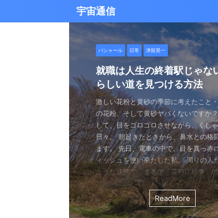
宇宙通信
日常
バシャール
Healy
バシャール
日常
日常
Healy
日常
Healy
日常
津留晃一
日常
日常
日常
日常
日常
津留晃一
津留晃一
雨の日の恵み：心に降る静
就職は人生の終着駅じゃな
ヒーリーを買うべきか迷っ
エネルギーの法則 〜最近ど
現実を変える
今、ここにいること
もしかしてだけどHealy（
iPad 第10世代買いました
久し振りにHealy（ヒーリ
大谷さんの通訳、水原さん
らしい道を見つける方法
なたへ。実際に使ってみた
していました〜
調整器）のせいなの？
波動調整器について
思う
雨の音を聞いたことはありますか？ 窓
最近疲れ気味です。 というのも、現実
２０２５年あけましておめでとうござい
アマゾンのブラックフライデー Ipad
意点
く優しい音、屋根を打つリズミカルな音
結構悩むんですよね。 自分の理想の姿
年もよろしくお願い致します。 とはい
いましたね。 ということで第１０世代
激しい花粉と黄砂の季節に考えたこと・
最近、めちゃくちゃYouTubeやSNS
ちょっと前に 最近ヒーリー（Healy）
久しぶりにHealy（ヒーリー）量子波
ちょっとびっくりしました。 多分今、
地面に落ちる繊細な音。 それぞれが奏
と、 今、全然そうなっていない。 地位
正月という感覚はありませんね。 いつ
入してしまいました。 これで今まで使
の花粉、そして黄砂ヤバくないですか？
ですが、 気づいたら政治とか社会問題
なー みたいなブログを書いたと思います。
いて触れてみる。 こちら小さい割には
な通訳だと思う水原さんが解雇された
近年、Healy（ヒーリー）という量子
ニーは、 私たちの心に特別な空間を作
い。お金もない。自由もない（笑） で
が明けて、 いつの間にか過ぎ去っていく
ipad Pro(初代）とはおさらばです。 
して、目をゴロゴロさせながら、くし
ばかり見ていました。 特にトランプの発
とは Healyはドイツで研究開発され、
バイスです。 買う時も結構迷いました。
それも違法賭博か・・・ 違法かどうか
注目を集めています。 私自身もこのデ
れます。 雨は大地だけでなく、心も潤
まにそれでもいいわと思える時もあるん
書くと、新年から暗いかな（笑） まあ
たわけでもなく、iPad自体はほとんど
日々。 朝起きたときから、鼻水との格
悪行、財務省解体、１０３万円の壁な
新の人工知能を利用した 健康をサポー
やっぱり限られた人生 波動を良くして
賭博が原因で解雇とは・・・ とっても
以上前に購入し、所有しており、 その
となく、 降り続ける雨を眺めていました
んなことは問題じゃなくて、 今ここに
歳をとったということでしょう。 昨年
ったので 変えなくても良かったのですが
ます。 先日、電車の中で、目を真っ赤
別にそれを見て何かが解決できるわけ
です。 弱い電気パルスを使用して体を
を送りたいじゃないですか。 だから、
分は特に野球が好きとか 大谷さんが好
踏まえて、さらに詳しくお伝えしたい
予定していた釣りができなくなり、少
ことだけで幸せという時がある。 それ
しくてきつかったのですが、 年始は暇
す（笑） こういうの重要ですよね。 
ィッシュを使い果たした私。 周りの人
に、 どんどんハマってしまいました。
スのとれた状態にする、 周波数応用の
は仕方ないし 試してみないとわからな
わけではないし、 水原さんに思い入れ
Healyの仕組みと機能 Healyは、微弱
ました。 でも、温かいコーヒーを入れ、
うときかといえば 今ここにいる時 今に
と思うことはありますよね。 自分は今
からやるというノリ。 実際変えてみてU
ような状態で、まるで「花粉症戦争」
自分の心のモヤモヤを代弁してくれる
基づいて設計された小型の電子デバイス
ました。 それでです。 一年ぐらいはほ
でもない。 でもねえ・・・ 今の水原
数を用いて、 心身のバランスを整える
って雨景色を眺めていると、不思議と
今を楽しんでいるとき。 先日ワカサギ
ているのか？ 我々の現実は今ここだけ
子はすごくいい。 Lightningの呪縛か
そんな辛い朝、ふと考えました。 この
でしょうか？ つい次々と見てしまうの
胞レベルで人体を調整し、健康的な生
っていたのはいたのですが、 やはり実感
を考えるとなんかつらい。 というのも
としたウェアラブルデバイスです。 専
てきたのです。 雨は自然界の浄化装置で
ました。 氷に穴をあけて糸を垂らすやつ。 &
が、 未来を見ちゃったり、過去を悔んだり
のだけでも めちゃくちゃいい。 &n ...
戦いって、進学や就職前の気持ちに似
て、気づいたら めちゃくちゃ波動が下
します。 そうなんです。 あんまり使っ
くなっているという実感が乏しい。 こ
金を背負いながら 何とかしたいと日々
と連携し、電極を介して身体に微弱な
ReadMore
ReadMore
ReadMore
ReadMore
ReadMore
ReadMore
ReadMore
ReadMore
ReadMore
ReadMore
を洗い流し、植物に命の水を与え、空気を清
...
と。 先の見えない不安、どうしようも
した！（笑） どうして気づいたのかといえ
ん。 というのも しばらく意欲という
宗教と同じで 一人でやっているからだと
一生懸命仕事していたわけでしょ。 ...
とで、 個人の必要とする周波数を分析