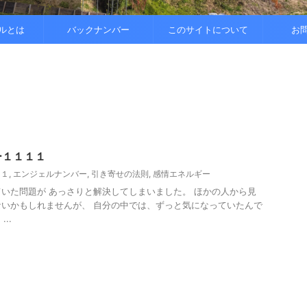
..
.
を整えると
ルとは
バックナンバー
このサイトについて
お
ー１１１１
１１
,
エンジェルナンバー
,
引き寄せの法則
,
感情エネルギー
いた問題が あっさりと解決してしまいました。 ほかの人から見
いかもしれませんが、 自分の中では、ずっと気になっていたんで
..