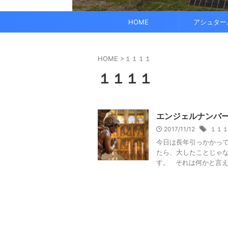
でも、どこかで希望を感じる——そんな .
なくて だらだら ...
くに何人か使っている人がいれば、 体 ..
す。 これにより、エネルギーバランス
されています。 また、オーラ分析 ...
HOME
アシュター
HOME
>
１１１１
１１１１
エンジェルナンバ
2017/11/12
１１
今日は長年引っかかって
たら、大したことじゃな
す。 それは何かと言え .