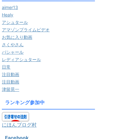
aimer13
Healy
アシュタール
アマゾンプライムビデオ
お気に入り動画
さくやさん
バシャール
レディアシュタール
日常
注目動画
注目動画
津留晃一
ランキング参加中
にほんブログ村
Facebook