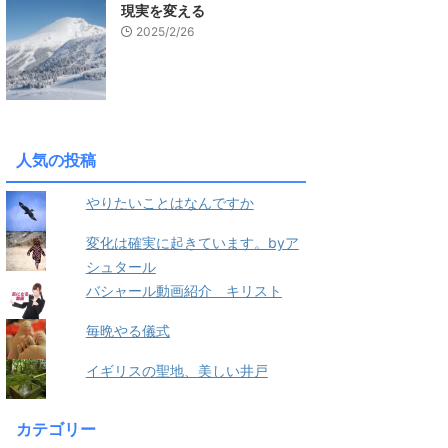
現実を変える
2025/2/26
人気の投稿
やりたいことはなんですか
変化は確実に起きています。byア
シュタール
バシャール動画紹介 キリスト
毎晩やる儀式
イギリスの聖地、美しい井戸
カテゴリー