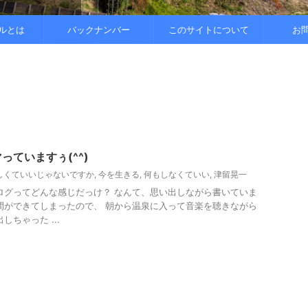
..
.
を整えると
ルとは
バックナンバー
このサイトについて
お
っていますぅ(^^)
しくていいじゃないですか
,
今を生きる
,
何もしなくていい
,
津留晃一
ログってどんな感じだっけ？ なんて、思い出しながら書いていま
間ができてしまったので、 朝から温泉に入って音楽を聴きながら
しちゃった ...