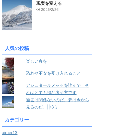
現実を変える
2025/2/26
人気の投稿
楽しい春を
恐れや不安を受け入れること
アシュタールメッセを読んで そ
れはとても損な考え方です
過去は関係ないのだ。夢は今から
見るのだ。||:3ミ
カテゴリー
aimer13