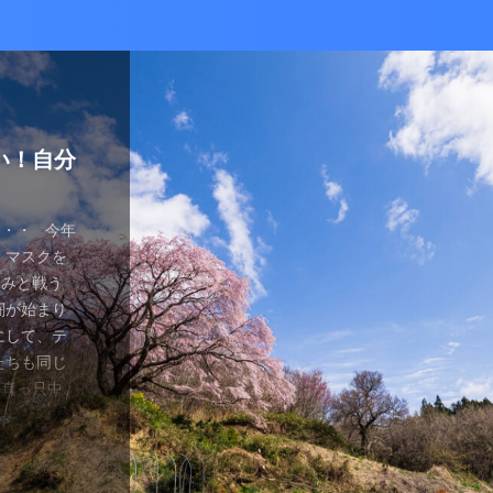
かな癒し
い！自分
ているあ
ハマり
量子波動
ー）量子
の解雇に
感想と注
ガラスを叩
とは何か？
ます。 今
が安くなって
、 そして
を考える
え、近年お
（無印）購
・・ 今年
を見ていたの
つかってない
動調整器につ
かなり有名
でるハーモ
も名誉もな
の間にか年
っていた
 マスクを
のニュース
 Healy
結構高いデ
ようです。
波動調整器が
り出してく
もねぇ、 た
。 なんて
特に困ってい
ゃみと戦う
言やDSの
製造された最
 でもねぇ
は別として
バイスを2年
す 今日は何
です。 そ
、それだけ
使っていなか
闘が始まり
ど・・・・。
トする製品
豊かな人生
つらい。 自
使用経験を
。 最初は
生きている
末は結構忙
、 気分で
にして、テ
ではないの
よりバラン
多少の投資
きというな
と思います。
し残念に思い
は、どうい
。 暇になる
気分が乗った
たちも同じ
 なんだか、
アイデアに
いと購入し
があるわけ
な電流と周波
 窓辺に座
集中して、
ここを生き
SBーC端
の真っ只中。
感じがするの
です。 細
どほどに使
さんの気持ち
ことを目的
心が落ち着い
釣りに行き
なのです
ら解放される
花粉症との
です。 そし
活をサポート
がね。 良
、多額の借
用のアプリ
す。 土埃
nb ...
 &nbsp
ているな、
がっていま
ていませ
れ、たぶん
思いながら
電流を流すこ
 ...
ない状況、
ば ...
か、やる気が
思う。 近
・適用しま