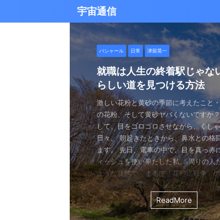
宇宙通信
日常
バシャール
Healy
バシャール
日常
日常
Healy
日常
Healy
日常
津留晃一
日常
日常
日常
日常
日常
津留晃一
津留晃一
雨の日の恵み：心に降る静
就職は人生の終着駅じゃな
ヒーリーを買うべきか迷っ
エネルギーの法則 〜最近ど
現実を変える
今、ここにいること
もしかしてだけどHealy（
iPad 第10世代買いました
久し振りにHealy（ヒーリ
大谷さんの通訳、水原さん
らしい道を見つける方法
なたへ。実際に使ってみた
していました〜
調整器）のせいなの？
波動調整器について
思う
雨の音を聞いたことはありますか？ 窓
最近疲れ気味です。 というのも、現実
２０２５年あけましておめでとうござい
アマゾンのブラックフライデー Ipad
意点
く優しい音、屋根を打つリズミカルな音
結構悩むんですよね。 自分の理想の姿
年もよろしくお願い致します。 とはい
いましたね。 ということで第１０世代
激しい花粉と黄砂の季節に考えたこと・
最近、めちゃくちゃYouTubeやSNS
ちょっと前に 最近ヒーリー（Healy）
久しぶりにHealy（ヒーリー）量子波
ちょっとびっくりしました。 多分今、
地面に落ちる繊細な音。 それぞれが奏
と、 今、全然そうなっていない。 地位
正月という感覚はありませんね。 いつ
入してしまいました。 これで今まで使
の花粉、そして黄砂ヤバくないですか？
ですが、 気づいたら政治とか社会問題
なー みたいなブログを書いたと思います。
いて触れてみる。 こちら小さい割には
な通訳だと思う水原さんが解雇された
近年、Healy（ヒーリー）という量子
ニーは、 私たちの心に特別な空間を作
い。お金もない。自由もない（笑） で
が明けて、 いつの間にか過ぎ去っていく
ipad Pro(初代）とはおさらばです。 
して、目をゴロゴロさせながら、くし
ばかり見ていました。 特にトランプの発
とは Healyはドイツで研究開発され、
バイスです。 買う時も結構迷いました。
それも違法賭博か・・・ 違法かどうか
注目を集めています。 私自身もこのデ
れます。 雨は大地だけでなく、心も潤
まにそれでもいいわと思える時もあるん
書くと、新年から暗いかな（笑） まあ
たわけでもなく、iPad自体はほとんど
日々。 朝起きたときから、鼻水との格
悪行、財務省解体、１０３万円の壁な
新の人工知能を利用した 健康をサポー
やっぱり限られた人生 波動を良くして
賭博が原因で解雇とは・・・ とっても
以上前に購入し、所有しており、 その
となく、 降り続ける雨を眺めていました
んなことは問題じゃなくて、 今ここに
歳をとったということでしょう。 昨年
ったので 変えなくても良かったのですが
ます。 先日、電車の中で、目を真っ赤
別にそれを見て何かが解決できるわけ
です。 弱い電気パルスを使用して体を
を送りたいじゃないですか。 だから、
分は特に野球が好きとか 大谷さんが好
踏まえて、さらに詳しくお伝えしたい
予定していた釣りができなくなり、少
ことだけで幸せという時がある。 それ
しくてきつかったのですが、 年始は暇
す（笑） こういうの重要ですよね。 
ィッシュを使い果たした私。 周りの人
に、 どんどんハマってしまいました。
スのとれた状態にする、 周波数応用の
は仕方ないし 試してみないとわからな
わけではないし、 水原さんに思い入れ
Healyの仕組みと機能 Healyは、微弱
ました。 でも、温かいコーヒーを入れ、
うときかといえば 今ここにいる時 今に
と思うことはありますよね。 自分は今
からやるというノリ。 実際変えてみてU
ような状態で、まるで「花粉症戦争」
自分の心のモヤモヤを代弁してくれる
基づいて設計された小型の電子デバイス
ました。 それでです。 一年ぐらいはほ
でもない。 でもねえ・・・ 今の水原
数を用いて、 心身のバランスを整える
って雨景色を眺めていると、不思議と
今を楽しんでいるとき。 先日ワカサギ
ているのか？ 我々の現実は今ここだけ
子はすごくいい。 Lightningの呪縛か
そんな辛い朝、ふと考えました。 この
でしょうか？ つい次々と見てしまうの
胞レベルで人体を調整し、健康的な生
っていたのはいたのですが、 やはり実感
を考えるとなんかつらい。 というのも
としたウェアラブルデバイスです。 専
てきたのです。 雨は自然界の浄化装置で
ました。 氷に穴をあけて糸を垂らすやつ。 &
が、 未来を見ちゃったり、過去を悔んだり
のだけでも めちゃくちゃいい。 &n ...
戦いって、進学や就職前の気持ちに似
て、気づいたら めちゃくちゃ波動が下
します。 そうなんです。 あんまり使っ
くなっているという実感が乏しい。 こ
金を背負いながら 何とかしたいと日々
と連携し、電極を介して身体に微弱な
ReadMore
ReadMore
ReadMore
ReadMore
ReadMore
ReadMore
ReadMore
ReadMore
ReadMore
ReadMore
を洗い流し、植物に命の水を与え、空気を清
...
と。 先の見えない不安、どうしようも
した！（笑） どうして気づいたのかといえ
ん。 というのも しばらく意欲という
宗教と同じで 一人でやっているからだと
一生懸命仕事していたわけでしょ。 ...
とで、 個人の必要とする周波数を分析