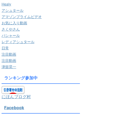
Healy
アシュタール
アマゾンプライムビデオ
お気に入り動画
さくやさん
バシャール
レディアシュタール
日常
注目動画
注目動画
津留晃一
ランキング参加中
にほんブログ村
Facebook