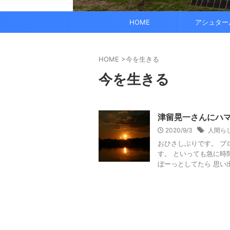
でも、どこかで希望を感じる——そんな .
なくて だらだら ...
くに何人か使っている人がいれば、 体 ..
す。 これにより、エネルギーバランス
されています。 また、オーラ分析 ...
HOME
アシュター
HOME
>
今を生きる
今を生きる
津留晃一さんにハマ
2020/9/3
人間ら
おひさしぶりです。 ブ
す。 といっても急に時
ぼーっとしてたら 思い出