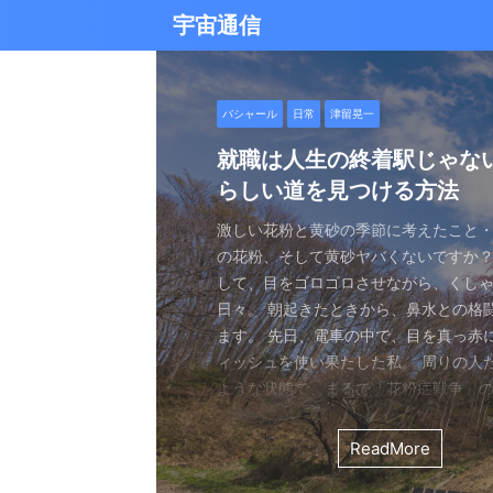
宇宙通信
日常
バシャール
Healy
バシャール
日常
日常
Healy
日常
Healy
日常
津留晃一
日常
日常
日常
日常
日常
津留晃一
津留晃一
雨の日の恵み：心に降る静
就職は人生の終着駅じゃな
ヒーリーを買うべきか迷っ
エネルギーの法則 〜最近ど
現実を変える
今、ここにいること
もしかしてだけどHealy（
iPad 第10世代買いました
久し振りにHealy（ヒーリ
大谷さんの通訳、水原さん
らしい道を見つける方法
なたへ。実際に使ってみた
していました〜
調整器）のせいなの？
波動調整器について
思う
雨の音を聞いたことはありますか？ 窓
最近疲れ気味です。 というのも、現実
２０２５年あけましておめでとうござい
アマゾンのブラックフライデー Ipad
意点
く優しい音、屋根を打つリズミカルな音
結構悩むんですよね。 自分の理想の姿
年もよろしくお願い致します。 とはい
いましたね。 ということで第１０世代
激しい花粉と黄砂の季節に考えたこと・
最近、めちゃくちゃYouTubeやSNS
ちょっと前に 最近ヒーリー（Healy）
久しぶりにHealy（ヒーリー）量子波
ちょっとびっくりしました。 多分今、
地面に落ちる繊細な音。 それぞれが奏
と、 今、全然そうなっていない。 地位
正月という感覚はありませんね。 いつ
入してしまいました。 これで今まで使
の花粉、そして黄砂ヤバくないですか？
ですが、 気づいたら政治とか社会問題
なー みたいなブログを書いたと思います。
いて触れてみる。 こちら小さい割には
な通訳だと思う水原さんが解雇された
近年、Healy（ヒーリー）という量子
ニーは、 私たちの心に特別な空間を作
い。お金もない。自由もない（笑） で
が明けて、 いつの間にか過ぎ去っていく
ipad Pro(初代）とはおさらばです。 
して、目をゴロゴロさせながら、くし
ばかり見ていました。 特にトランプの発
とは Healyはドイツで研究開発され、
バイスです。 買う時も結構迷いました。
それも違法賭博か・・・ 違法かどうか
注目を集めています。 私自身もこのデ
れます。 雨は大地だけでなく、心も潤
まにそれでもいいわと思える時もあるん
書くと、新年から暗いかな（笑） まあ
たわけでもなく、iPad自体はほとんど
日々。 朝起きたときから、鼻水との格
悪行、財務省解体、１０３万円の壁な
新の人工知能を利用した 健康をサポー
やっぱり限られた人生 波動を良くして
賭博が原因で解雇とは・・・ とっても
以上前に購入し、所有しており、 その
となく、 降り続ける雨を眺めていました
んなことは問題じゃなくて、 今ここに
歳をとったということでしょう。 昨年
ったので 変えなくても良かったのですが
ます。 先日、電車の中で、目を真っ赤
別にそれを見て何かが解決できるわけ
です。 弱い電気パルスを使用して体を
を送りたいじゃないですか。 だから、
分は特に野球が好きとか 大谷さんが好
踏まえて、さらに詳しくお伝えしたい
予定していた釣りができなくなり、少
ことだけで幸せという時がある。 それ
しくてきつかったのですが、 年始は暇
す（笑） こういうの重要ですよね。 
ィッシュを使い果たした私。 周りの人
に、 どんどんハマってしまいました。
スのとれた状態にする、 周波数応用の
は仕方ないし 試してみないとわからな
わけではないし、 水原さんに思い入れ
Healyの仕組みと機能 Healyは、微弱
ました。 でも、温かいコーヒーを入れ、
うときかといえば 今ここにいる時 今に
と思うことはありますよね。 自分は今
からやるというノリ。 実際変えてみてU
ような状態で、まるで「花粉症戦争」
自分の心のモヤモヤを代弁してくれる
基づいて設計された小型の電子デバイス
ました。 それでです。 一年ぐらいはほ
でもない。 でもねえ・・・ 今の水原
数を用いて、 心身のバランスを整える
って雨景色を眺めていると、不思議と
今を楽しんでいるとき。 先日ワカサギ
ているのか？ 我々の現実は今ここだけ
子はすごくいい。 Lightningの呪縛か
そんな辛い朝、ふと考えました。 この
でしょうか？ つい次々と見てしまうの
胞レベルで人体を調整し、健康的な生
っていたのはいたのですが、 やはり実感
を考えるとなんかつらい。 というのも
としたウェアラブルデバイスです。 専
てきたのです。 雨は自然界の浄化装置で
ました。 氷に穴をあけて糸を垂らすやつ。 &
が、 未来を見ちゃったり、過去を悔んだり
のだけでも めちゃくちゃいい。 &n ...
戦いって、進学や就職前の気持ちに似
て、気づいたら めちゃくちゃ波動が下
します。 そうなんです。 あんまり使っ
くなっているという実感が乏しい。 こ
金を背負いながら 何とかしたいと日々
と連携し、電極を介して身体に微弱な
ReadMore
ReadMore
ReadMore
ReadMore
ReadMore
ReadMore
ReadMore
ReadMore
ReadMore
ReadMore
を洗い流し、植物に命の水を与え、空気を清
...
と。 先の見えない不安、どうしようも
した！（笑） どうして気づいたのかといえ
ん。 というのも しばらく意欲という
宗教と同じで 一人でやっているからだと
一生懸命仕事していたわけでしょ。 ...
とで、 個人の必要とする周波数を分析