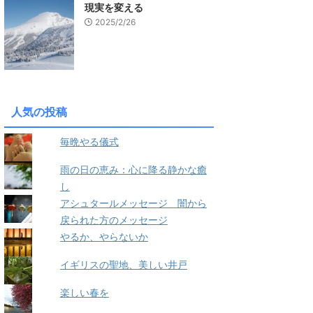
現実を変える
2025/2/26
人気の投稿
毎晩やる儀式
雨の日の恵み：心に降る静かな癒
し
アシュタールメッセージ 闇から
戻られた方のメッセージ
やるか、やらないか
イギリスの聖地、美しい井戸
楽しい春を