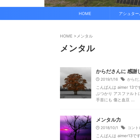
でも、どこかで希望を感じる——そんな .
なくて だらだら ...
くに何人か使っている人がいれば、 体 ..
す。 これにより、エネルギーバランス
されています。 また、オーラ分析 ...
HOME
アシュター
HOME
>
メンタル
メンタル
からださんに 感謝
2019/1/16
からだ
こんばんは aimer 
ぶつかり アスファルト
手首にも 傷と血豆 ...
メンタル力
2018/10/1
コント
こんばんは aimer1