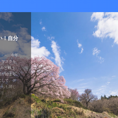
かな癒し
い！自分
ているあ
ハマり
量子波動
ー）量子
の解雇に
感想と注
ガラスを叩
とは何か？
ます。 今
が安くなって
、 そして
を考える
え、近年お
（無印）購
・・ 今年
を見ていたの
つかってない
動調整器につ
かなり有名
でるハーモ
も名誉もな
の間にか年
っていた
 マスクを
のニュース
 Healy
結構高いデ
ようです。
波動調整器が
り出してく
もねぇ、 た
。 なんて
特に困ってい
ゃみと戦う
言やDSの
製造された最
 でもねぇ
は別として
バイスを2年
す 今日は何
です。 そ
、それだけ
使っていなか
闘が始まり
ど・・・・。
トする製品
豊かな人生
つらい。 自
使用経験を
。 最初は
生きている
末は結構忙
、 気分で
にして、テ
ではないの
よりバラン
多少の投資
きというな
と思います。
し残念に思い
は、どうい
。 暇になる
気分が乗った
たちも同じ
 なんだか、
アイデアに
いと購入し
があるわけ
な電流と周波
 窓辺に座
集中して、
ここを生き
SBーC端
の真っ只中。
感じがするの
です。 細
どほどに使
さんの気持ち
ことを目的
心が落ち着い
釣りに行き
なのです
ら解放される
花粉症との
です。 そし
活をサポート
がね。 良
、多額の借
用のアプリ
す。 土埃
nb ...
 &nbsp
ているな、
がっていま
ていませ
れ、たぶん
思いながら
電流を流すこ
 ...
ない状況、
ば ...
か、やる気が
思う。 近
・適用しま