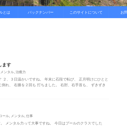
..
.
を整えると
ルとは
バックナンバー
このサイトについて
お
します
,
メンタル
,
治癒力
13です ２、３日温かいですね。 年末に石段で転び、 正月明けにひとと
に倒れ、 右膝を２回も 打ちました。 右肘、右手首も、 ずきずき
ロール
,
メンタル
,
仕事
3です。 メンタル力って大事ですね。 今日はプールのクラスでした