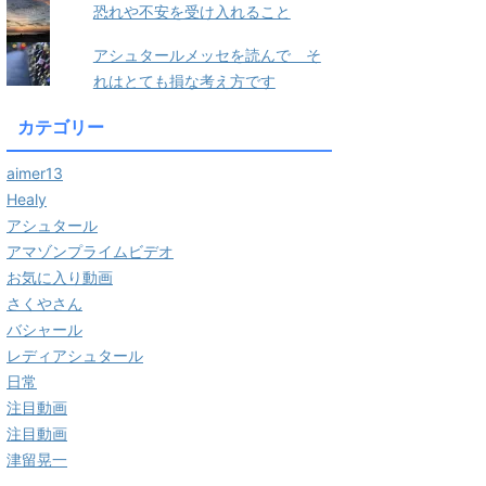
恐れや不安を受け入れること
アシュタールメッセを読んで そ
れはとても損な考え方です
カテゴリー
aimer13
Healy
アシュタール
アマゾンプライムビデオ
お気に入り動画
さくやさん
バシャール
レディアシュタール
日常
注目動画
注目動画
津留晃一