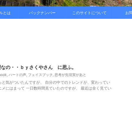
..
.
を整えると
ルとは
バックナンバー
このサイトについて
お
理なの・・ｂｙさくやさん に思ふ。
book
,
ハートの声
,
フェイスブック
,
思考が先現実があと
っと気がついたんですが、 自分の中でのトレンドが、変わってい
ニメにはまって 一日数時間見ていたのですが、 最近は全く見てい