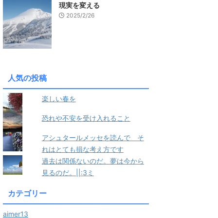
現実を変える
2025/2/26
人気の投稿
楽しい春を
恐れや不安を受け入れること
アシュタールメッセを読んで そ
れはとても損な考え方です
過去は関係ないのだ。夢は今から
見るのだ。||:3ミ
カテゴリー
aimer13