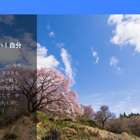
かな癒し
い！自分
ているあ
ハマり
量子波動
ー）量子
の解雇に
感想と注
ガラスを叩
とは何か？
ます。 今
が安くなって
、 そして
を考える
え、近年お
（無印）購
・・ 今年
を見ていたの
つかってない
動調整器につ
かなり有名
でるハーモ
も名誉もな
の間にか年
っていた
 マスクを
のニュース
 Healy
結構高いデ
ようです。
波動調整器が
り出してく
もねぇ、 た
。 なんて
特に困ってい
ゃみと戦う
言やDSの
製造された最
 でもねぇ
は別として
バイスを2年
す 今日は何
です。 そ
、それだけ
使っていなか
闘が始まり
ど・・・・。
トする製品
豊かな人生
つらい。 自
使用経験を
。 最初は
生きている
末は結構忙
、 気分で
にして、テ
ではないの
よりバラン
多少の投資
きというな
と思います。
し残念に思い
は、どうい
。 暇になる
気分が乗った
たちも同じ
 なんだか、
アイデアに
いと購入し
があるわけ
な電流と周波
 窓辺に座
集中して、
ここを生き
SBーC端
の真っ只中。
感じがするの
です。 細
どほどに使
さんの気持ち
ことを目的
心が落ち着い
釣りに行き
なのです
ら解放される
花粉症との
です。 そし
活をサポート
がね。 良
、多額の借
用のアプリ
す。 土埃
nb ...
 &nbsp
ているな、
がっていま
ていませ
れ、たぶん
思いながら
電流を流すこ
 ...
ない状況、
ば ...
か、やる気が
思う。 近
・適用しま