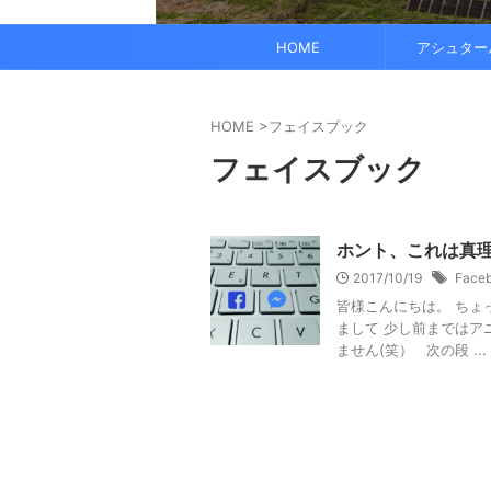
でも、どこかで希望を感じる——そんな .
なくて だらだら ...
くに何人か使っている人がいれば、 体 ..
す。 これにより、エネルギーバランス
されています。 また、オーラ分析 ...
HOME
アシュター
HOME
>
フェイスブック
フェイスブック
ホント、これは真
2017/10/19
Face
皆様こんにちは。 ちょ
まして 少し前まではア
ません(笑） 次の段 ...