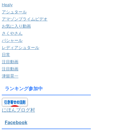
Healy
アシュタール
アマゾンプライムビデオ
お気に入り動画
さくやさん
バシャール
レディアシュタール
日常
注目動画
注目動画
津留晃一
ランキング参加中
にほんブログ村
Facebook