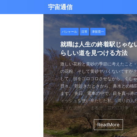
宇宙通信
日常
バシャール
Healy
バシャール
日常
日常
Healy
日常
Healy
日常
津留晃一
日常
日常
日常
日常
日常
津留晃一
津留晃一
雨の日の恵み：心に降る静
就職は人生の終着駅じゃな
ヒーリーを買うべきか迷っ
エネルギーの法則 〜最近ど
現実を変える
今、ここにいること
もしかしてだけどHealy（
iPad 第10世代買いました
久し振りにHealy（ヒーリ
大谷さんの通訳、水原さん
らしい道を見つける方法
なたへ。実際に使ってみた
していました〜
調整器）のせいなの？
波動調整器について
思う
雨の音を聞いたことはありますか？ 窓
最近疲れ気味です。 というのも、現実
２０２５年あけましておめでとうござい
アマゾンのブラックフライデー Ipad
意点
く優しい音、屋根を打つリズミカルな音
結構悩むんですよね。 自分の理想の姿
年もよろしくお願い致します。 とはい
いましたね。 ということで第１０世代
激しい花粉と黄砂の季節に考えたこと・
最近、めちゃくちゃYouTubeやSNS
ちょっと前に 最近ヒーリー（Healy）
久しぶりにHealy（ヒーリー）量子波
ちょっとびっくりしました。 多分今、
地面に落ちる繊細な音。 それぞれが奏
と、 今、全然そうなっていない。 地位
正月という感覚はありませんね。 いつ
入してしまいました。 これで今まで使
の花粉、そして黄砂ヤバくないですか？
ですが、 気づいたら政治とか社会問題
なー みたいなブログを書いたと思います。
いて触れてみる。 こちら小さい割には
な通訳だと思う水原さんが解雇された
近年、Healy（ヒーリー）という量子
ニーは、 私たちの心に特別な空間を作
い。お金もない。自由もない（笑） で
が明けて、 いつの間にか過ぎ去っていく
ipad Pro(初代）とはおさらばです。 
して、目をゴロゴロさせながら、くし
ばかり見ていました。 特にトランプの発
とは Healyはドイツで研究開発され、
バイスです。 買う時も結構迷いました。
それも違法賭博か・・・ 違法かどうか
注目を集めています。 私自身もこのデ
れます。 雨は大地だけでなく、心も潤
まにそれでもいいわと思える時もあるん
書くと、新年から暗いかな（笑） まあ
たわけでもなく、iPad自体はほとんど
日々。 朝起きたときから、鼻水との格
悪行、財務省解体、１０３万円の壁な
新の人工知能を利用した 健康をサポー
やっぱり限られた人生 波動を良くして
賭博が原因で解雇とは・・・ とっても
以上前に購入し、所有しており、 その
となく、 降り続ける雨を眺めていました
んなことは問題じゃなくて、 今ここに
歳をとったということでしょう。 昨年
ったので 変えなくても良かったのですが
ます。 先日、電車の中で、目を真っ赤
別にそれを見て何かが解決できるわけ
です。 弱い電気パルスを使用して体を
を送りたいじゃないですか。 だから、
分は特に野球が好きとか 大谷さんが好
踏まえて、さらに詳しくお伝えしたい
予定していた釣りができなくなり、少
ことだけで幸せという時がある。 それ
しくてきつかったのですが、 年始は暇
す（笑） こういうの重要ですよね。 
ィッシュを使い果たした私。 周りの人
に、 どんどんハマってしまいました。
スのとれた状態にする、 周波数応用の
は仕方ないし 試してみないとわからな
わけではないし、 水原さんに思い入れ
Healyの仕組みと機能 Healyは、微弱
ました。 でも、温かいコーヒーを入れ、
うときかといえば 今ここにいる時 今に
と思うことはありますよね。 自分は今
からやるというノリ。 実際変えてみてU
ような状態で、まるで「花粉症戦争」
自分の心のモヤモヤを代弁してくれる
基づいて設計された小型の電子デバイス
ました。 それでです。 一年ぐらいはほ
でもない。 でもねえ・・・ 今の水原
数を用いて、 心身のバランスを整える
って雨景色を眺めていると、不思議と
今を楽しんでいるとき。 先日ワカサギ
ているのか？ 我々の現実は今ここだけ
子はすごくいい。 Lightningの呪縛か
そんな辛い朝、ふと考えました。 この
でしょうか？ つい次々と見てしまうの
胞レベルで人体を調整し、健康的な生
っていたのはいたのですが、 やはり実感
を考えるとなんかつらい。 というのも
としたウェアラブルデバイスです。 専
てきたのです。 雨は自然界の浄化装置で
ました。 氷に穴をあけて糸を垂らすやつ。 &
が、 未来を見ちゃったり、過去を悔んだり
のだけでも めちゃくちゃいい。 &n ...
戦いって、進学や就職前の気持ちに似
て、気づいたら めちゃくちゃ波動が下
します。 そうなんです。 あんまり使っ
くなっているという実感が乏しい。 こ
金を背負いながら 何とかしたいと日々
と連携し、電極を介して身体に微弱な
ReadMore
ReadMore
ReadMore
ReadMore
ReadMore
ReadMore
ReadMore
ReadMore
ReadMore
ReadMore
を洗い流し、植物に命の水を与え、空気を清
...
と。 先の見えない不安、どうしようも
した！（笑） どうして気づいたのかといえ
ん。 というのも しばらく意欲という
宗教と同じで 一人でやっているからだと
一生懸命仕事していたわけでしょ。 ...
とで、 個人の必要とする周波数を分析