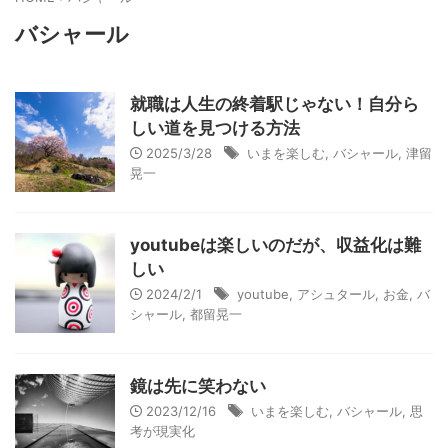
バシャール
就職は人生の終着駅じゃない！自分ら
しい道を見つける方法
2025/3/28
いまを楽しむ
,
バシャール
,
津留
晃一
youtubeは楽しいのだが、収益化は難
しい
2024/2/1
youtube
,
アシュタール
,
お金
,
バ
シャール
,
都留晃一
鏡は先に笑わない
2023/12/16
いまを楽しむ
,
バシャール
,
思
考が現実化