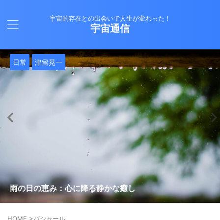
宇宙的存在との出会いで人生が変わった！
宇宙通信
日常
バシャール
Healy
バシャール
日常
日常
Healy
日常
Healy
日常
津留晃一
日常
日常
日常
日常
日常
津留晃一
津留晃一
就職は人生の終着駅じゃない！自分らしい道を見つける方
ヒーリーを買うべきか迷っているあなたへ。実際に使って
雨の日の恵み：心に降る静かな癒し
法
みた感想と注意点
エネルギーの法則 〜最近どハマりしていました〜
現実を変える
今、ここにいること
もしかしてだけどHealy（量子波動調整器）のせいなの？
iPad 第10世代買いました
久し振りにHealy（ヒーリー）量子波動調整器について
大谷さんの通訳、水原さんの解雇に思う
HOME
>
バシャール