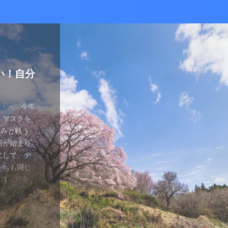
かな癒し
い！自分
ているあ
ハマり
量子波動
ー）量子
の解雇に
感想と注
ガラスを叩
とは何か？
ます。 今
が安くなって
、 そして
を考える
え、近年お
（無印）購
・・ 今年
を見ていたの
つかってない
動調整器につ
かなり有名
でるハーモ
も名誉もな
の間にか年
っていた
 マスクを
のニュース
 Healy
結構高いデ
ようです。
波動調整器が
り出してく
もねぇ、 た
。 なんて
特に困ってい
ゃみと戦う
言やDSの
製造された最
 でもねぇ
は別として
バイスを2年
す 今日は何
です。 そ
、それだけ
使っていなか
闘が始まり
ど・・・・。
トする製品
豊かな人生
つらい。 自
使用経験を
。 最初は
生きている
末は結構忙
、 気分で
にして、テ
ではないの
よりバラン
多少の投資
きというな
と思います。
し残念に思い
は、どうい
。 暇になる
気分が乗った
たちも同じ
 なんだか、
アイデアに
いと購入し
があるわけ
な電流と周波
 窓辺に座
集中して、
ここを生き
SBーC端
の真っ只中。
感じがするの
です。 細
どほどに使
さんの気持ち
ことを目的
心が落ち着い
釣りに行き
なのです
ら解放される
花粉症との
です。 そし
活をサポート
がね。 良
、多額の借
用のアプリ
す。 土埃
nb ...
 &nbsp
ているな、
がっていま
ていませ
れ、たぶん
思いながら
電流を流すこ
 ...
ない状況、
ば ...
か、やる気が
思う。 近
・適用しま