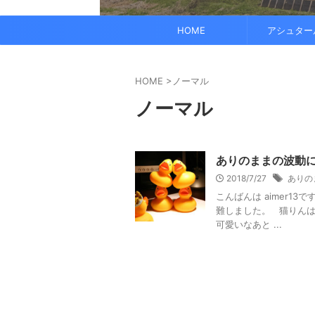
でも、どこかで希望を感じる——そんな .
なくて だらだら ...
くに何人か使っている人がいれば、 体 ..
す。 これにより、エネルギーバランス
されています。 また、オーラ分析 ...
HOME
アシュター
HOME
>
ノーマル
ノーマル
ありのままの波動
2018/7/27
ありの
こんばんは aimer1
難しました。 猫りんは
可愛いなあと ...