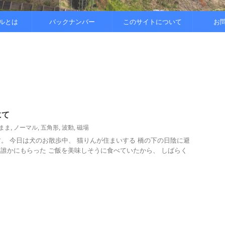
..
.
を整えると
ルとは
バックナンバー
このサイトについて
お
にて
まま
,
ノーマル
,
五角形
,
波動
,
磁場
3です。 今日は犬のお散歩中、 猫りんが住まいする 橋の下の日陰に避
誰かにもらった ご飯を美味しそうに食べていたから、 しばらく