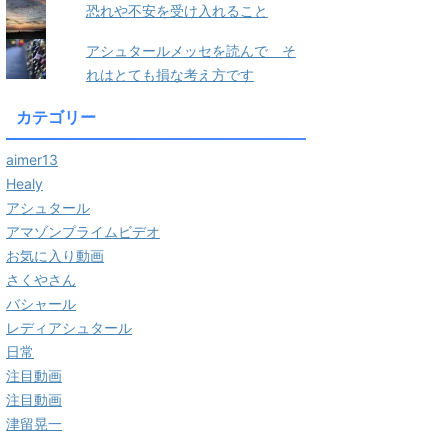
恐れや不安を受け入れること
アシュタールメッセを読んで そ
れはとても損な考え方です
カテゴリー
aimer13
Healy
アシュタール
アマゾンプライムビデオ
お気に入り動画
さくやさん
バシャール
レディアシュタール
日常
注目動画
注目動画
津留晃一