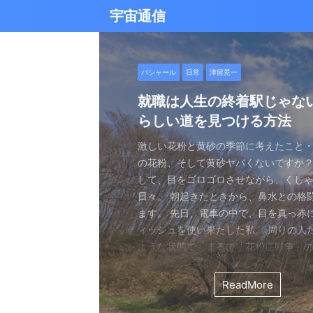
宇宙通信
日常
バシャール
Healy
バシャール
日常
日常
Healy
日常
Healy
日常
津留晃一
日常
日常
日常
日常
日常
津留晃一
津留晃一
雨の日の恵み：心に降る静
就職は人生の終着駅じゃな
ヒーリーを買うべきか迷っ
エネルギーの法則 〜最近ど
現実を変える
今、ここにいること
もしかしてだけどHealy（
iPad 第10世代買いました
久し振りにHealy（ヒーリ
大谷さんの通訳、水原さん
らしい道を見つける方法
なたへ。実際に使ってみた
していました〜
調整器）のせいなの？
波動調整器について
思う
雨の音を聞いたことはありますか？ 窓
最近疲れ気味です。 というのも、現実
２０２５年あけましておめでとうござい
アマゾンのブラックフライデー Ipad
意点
く優しい音、屋根を打つリズミカルな音
結構悩むんですよね。 自分の理想の姿
年もよろしくお願い致します。 とはい
いましたね。 ということで第１０世代
激しい花粉と黄砂の季節に考えたこと・
最近、めちゃくちゃYouTubeやSNS
ちょっと前に 最近ヒーリー（Healy）
久しぶりにHealy（ヒーリー）量子波
ちょっとびっくりしました。 多分今、
地面に落ちる繊細な音。 それぞれが奏
と、 今、全然そうなっていない。 地位
正月という感覚はありませんね。 いつ
入してしまいました。 これで今まで使
の花粉、そして黄砂ヤバくないですか？
ですが、 気づいたら政治とか社会問題
なー みたいなブログを書いたと思います。
いて触れてみる。 こちら小さい割には
な通訳だと思う水原さんが解雇された
近年、Healy（ヒーリー）という量子
ニーは、 私たちの心に特別な空間を作
い。お金もない。自由もない（笑） で
が明けて、 いつの間にか過ぎ去っていく
ipad Pro(初代）とはおさらばです。 
して、目をゴロゴロさせながら、くし
ばかり見ていました。 特にトランプの発
とは Healyはドイツで研究開発され、
バイスです。 買う時も結構迷いました。
それも違法賭博か・・・ 違法かどうか
注目を集めています。 私自身もこのデ
れます。 雨は大地だけでなく、心も潤
まにそれでもいいわと思える時もあるん
書くと、新年から暗いかな（笑） まあ
たわけでもなく、iPad自体はほとんど
日々。 朝起きたときから、鼻水との格
悪行、財務省解体、１０３万円の壁な
新の人工知能を利用した 健康をサポー
やっぱり限られた人生 波動を良くして
賭博が原因で解雇とは・・・ とっても
以上前に購入し、所有しており、 その
となく、 降り続ける雨を眺めていました
んなことは問題じゃなくて、 今ここに
歳をとったということでしょう。 昨年
ったので 変えなくても良かったのですが
ます。 先日、電車の中で、目を真っ赤
別にそれを見て何かが解決できるわけ
です。 弱い電気パルスを使用して体を
を送りたいじゃないですか。 だから、
分は特に野球が好きとか 大谷さんが好
踏まえて、さらに詳しくお伝えしたい
予定していた釣りができなくなり、少
ことだけで幸せという時がある。 それ
しくてきつかったのですが、 年始は暇
す（笑） こういうの重要ですよね。 
ィッシュを使い果たした私。 周りの人
に、 どんどんハマってしまいました。
スのとれた状態にする、 周波数応用の
は仕方ないし 試してみないとわからな
わけではないし、 水原さんに思い入れ
Healyの仕組みと機能 Healyは、微弱
ました。 でも、温かいコーヒーを入れ、
うときかといえば 今ここにいる時 今に
と思うことはありますよね。 自分は今
からやるというノリ。 実際変えてみてU
ような状態で、まるで「花粉症戦争」
自分の心のモヤモヤを代弁してくれる
基づいて設計された小型の電子デバイス
ました。 それでです。 一年ぐらいはほ
でもない。 でもねえ・・・ 今の水原
数を用いて、 心身のバランスを整える
って雨景色を眺めていると、不思議と
今を楽しんでいるとき。 先日ワカサギ
ているのか？ 我々の現実は今ここだけ
子はすごくいい。 Lightningの呪縛か
そんな辛い朝、ふと考えました。 この
でしょうか？ つい次々と見てしまうの
胞レベルで人体を調整し、健康的な生
っていたのはいたのですが、 やはり実感
を考えるとなんかつらい。 というのも
としたウェアラブルデバイスです。 専
てきたのです。 雨は自然界の浄化装置で
ました。 氷に穴をあけて糸を垂らすやつ。 &
が、 未来を見ちゃったり、過去を悔んだり
のだけでも めちゃくちゃいい。 &n ...
戦いって、進学や就職前の気持ちに似
て、気づいたら めちゃくちゃ波動が下
します。 そうなんです。 あんまり使っ
くなっているという実感が乏しい。 こ
金を背負いながら 何とかしたいと日々
と連携し、電極を介して身体に微弱な
ReadMore
ReadMore
ReadMore
ReadMore
ReadMore
ReadMore
ReadMore
ReadMore
ReadMore
ReadMore
を洗い流し、植物に命の水を与え、空気を清
...
と。 先の見えない不安、どうしようも
した！（笑） どうして気づいたのかといえ
ん。 というのも しばらく意欲という
宗教と同じで 一人でやっているからだと
一生懸命仕事していたわけでしょ。 ...
とで、 個人の必要とする周波数を分析