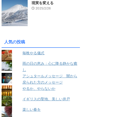
現実を変える
2025/2/26
人気の投稿
毎晩やる儀式
雨の日の恵み：心に降る静かな癒
し
アシュタールメッセージ 闇から
戻られた方のメッセージ
やるか、やらないか
イギリスの聖地、美しい井戸
楽しい春を