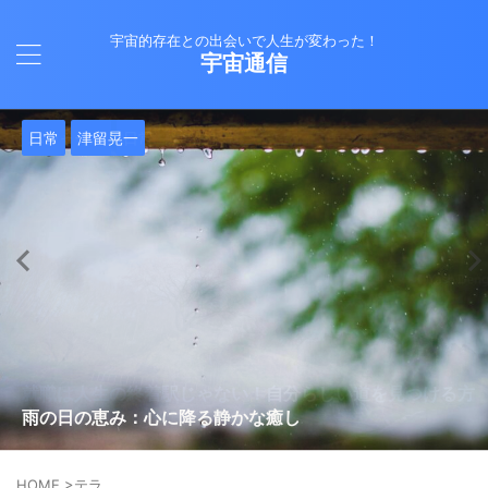
宇宙的存在との出会いで人生が変わった！
宇宙通信
日常
バシャール
Healy
バシャール
日常
日常
Healy
日常
Healy
日常
津留晃一
日常
日常
日常
日常
日常
津留晃一
津留晃一
就職は人生の終着駅じゃない！自分らしい道を見つける方
ヒーリーを買うべきか迷っているあなたへ。実際に使って
雨の日の恵み：心に降る静かな癒し
法
みた感想と注意点
エネルギーの法則 〜最近どハマりしていました〜
現実を変える
今、ここにいること
もしかしてだけどHealy（量子波動調整器）のせいなの？
iPad 第10世代買いました
久し振りにHealy（ヒーリー）量子波動調整器について
大谷さんの通訳、水原さんの解雇に思う
HOME
>
テラ