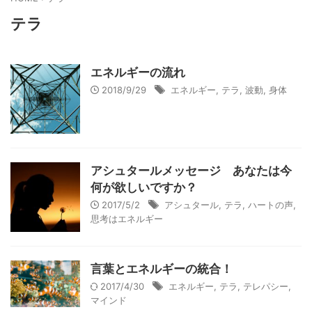
テラ
エネルギーの流れ
2018/9/29
エネルギー
,
テラ
,
波動
,
身体
アシュタールメッセージ あなたは今
何が欲しいですか？
2017/5/2
アシュタール
,
テラ
,
ハートの声
,
思考はエネルギー
言葉とエネルギーの統合！
2017/4/30
エネルギー
,
テラ
,
テレパシー
,
マインド