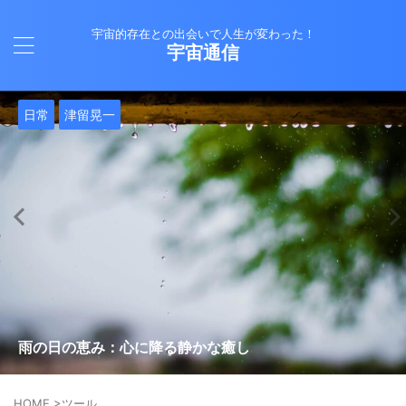
宇宙的存在との出会いで人生が変わった！
宇宙通信
日常
バシャール
Healy
バシャール
日常
日常
Healy
日常
Healy
日常
津留晃一
日常
日常
日常
日常
日常
津留晃一
津留晃一
就職は人生の終着駅じゃない！自分らしい道を見つける方
ヒーリーを買うべきか迷っているあなたへ。実際に使って
雨の日の恵み：心に降る静かな癒し
法
みた感想と注意点
エネルギーの法則 〜最近どハマりしていました〜
現実を変える
今、ここにいること
もしかしてだけどHealy（量子波動調整器）のせいなの？
iPad 第10世代買いました
久し振りにHealy（ヒーリー）量子波動調整器について
大谷さんの通訳、水原さんの解雇に思う
HOME
>
ツール