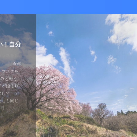
かな癒し
い！自分
ているあ
ハマり
量子波動
ー）量子
の解雇に
感想と注
ガラスを叩
とは何か？
ます。 今
が安くなって
、 そして
を考える
え、近年お
（無印）購
・・ 今年
を見ていたの
つかってない
動調整器につ
かなり有名
でるハーモ
も名誉もな
の間にか年
っていた
 マスクを
のニュース
 Healy
結構高いデ
ようです。
波動調整器が
り出してく
もねぇ、 た
。 なんて
特に困ってい
ゃみと戦う
言やDSの
製造された最
 でもねぇ
は別として
バイスを2年
す 今日は何
です。 そ
、それだけ
使っていなか
闘が始まり
ど・・・・。
トする製品
豊かな人生
つらい。 自
使用経験を
。 最初は
生きている
末は結構忙
、 気分で
にして、テ
ではないの
よりバラン
多少の投資
きというな
と思います。
し残念に思い
は、どうい
。 暇になる
気分が乗った
たちも同じ
 なんだか、
アイデアに
いと購入し
があるわけ
な電流と周波
 窓辺に座
集中して、
ここを生き
SBーC端
の真っ只中。
感じがするの
です。 細
どほどに使
さんの気持ち
ことを目的
心が落ち着い
釣りに行き
なのです
ら解放される
花粉症との
です。 そし
活をサポート
がね。 良
、多額の借
用のアプリ
す。 土埃
nb ...
 &nbsp
ているな、
がっていま
ていませ
れ、たぶん
思いながら
電流を流すこ
 ...
ない状況、
ば ...
か、やる気が
思う。 近
・適用しま