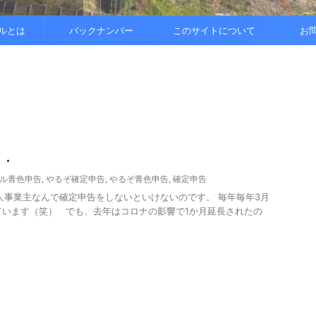
..
.
を整えると
ルとは
バックナンバー
このサイトについて
お
・・
ル青色申告
,
やるぞ確定申告
,
やるぞ青色申告
,
確定申告
人事業主なんで確定申告をしないといけないのです。 毎年毎年3月
ています（笑） でも、去年はコロナの影響で1か月延長されたの