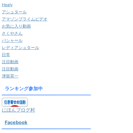
Healy
アシュタール
アマゾンプライムビデオ
お気に入り動画
さくやさん
バシャール
レディアシュタール
日常
注目動画
注目動画
津留晃一
ランキング参加中
にほんブログ村
Facebook