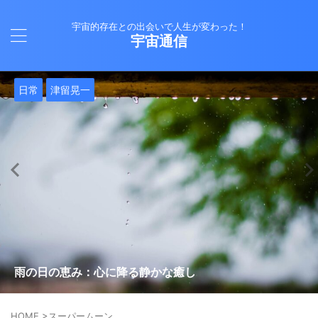
宇宙的存在との出会いで人生が変わった！
宇宙通信
日常
バシャール
Healy
バシャール
日常
日常
Healy
日常
Healy
日常
津留晃一
日常
日常
日常
日常
日常
津留晃一
津留晃一
就職は人生の終着駅じゃない！自分らしい道を見つける方
ヒーリーを買うべきか迷っているあなたへ。実際に使って
雨の日の恵み：心に降る静かな癒し
法
みた感想と注意点
エネルギーの法則 〜最近どハマりしていました〜
現実を変える
今、ここにいること
もしかしてだけどHealy（量子波動調整器）のせいなの？
iPad 第10世代買いました
久し振りにHealy（ヒーリー）量子波動調整器について
大谷さんの通訳、水原さんの解雇に思う
HOME
>
スーパームーン