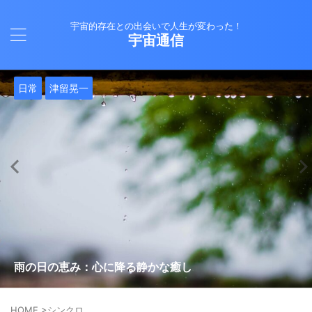
宇宙的存在との出会いで人生が変わった！
宇宙通信
日常
バシャール
Healy
バシャール
日常
日常
Healy
日常
Healy
日常
津留晃一
日常
日常
日常
日常
日常
津留晃一
津留晃一
就職は人生の終着駅じゃない！自分らしい道を見つける方
ヒーリーを買うべきか迷っているあなたへ。実際に使って
雨の日の恵み：心に降る静かな癒し
法
みた感想と注意点
エネルギーの法則 〜最近どハマりしていました〜
現実を変える
今、ここにいること
もしかしてだけどHealy（量子波動調整器）のせいなの？
iPad 第10世代買いました
久し振りにHealy（ヒーリー）量子波動調整器について
大谷さんの通訳、水原さんの解雇に思う
HOME
>
シンクロ