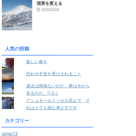
現実を変える
2025/2/26
人気の投稿
楽しい春を
恐れや不安を受け入れること
過去は関係ないのだ。夢は今から
見るのだ。||:3ミ
アシュタールメッセを読んで そ
れはとても損な考え方です
カテゴリー
aimer13