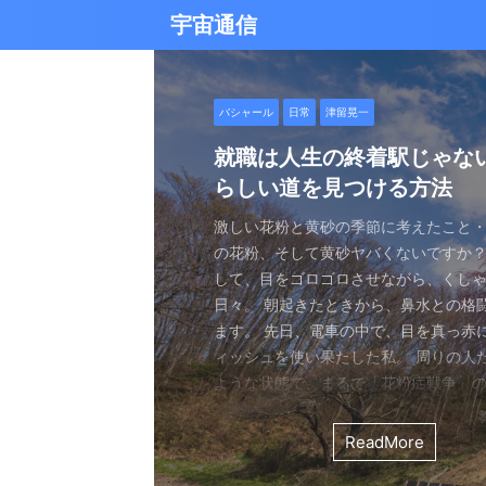
宇宙通信
日常
バシャール
Healy
バシャール
日常
日常
Healy
日常
Healy
日常
津留晃一
日常
日常
日常
日常
日常
津留晃一
津留晃一
雨の日の恵み：心に降る静
就職は人生の終着駅じゃな
ヒーリーを買うべきか迷っ
エネルギーの法則 〜最近ど
現実を変える
今、ここにいること
もしかしてだけどHealy（
iPad 第10世代買いました
久し振りにHealy（ヒーリ
大谷さんの通訳、水原さん
らしい道を見つける方法
なたへ。実際に使ってみた
していました〜
調整器）のせいなの？
波動調整器について
思う
雨の音を聞いたことはありますか？ 窓
最近疲れ気味です。 というのも、現実
２０２５年あけましておめでとうござい
アマゾンのブラックフライデー Ipad
意点
く優しい音、屋根を打つリズミカルな音
結構悩むんですよね。 自分の理想の姿
年もよろしくお願い致します。 とはい
いましたね。 ということで第１０世代
激しい花粉と黄砂の季節に考えたこと・
最近、めちゃくちゃYouTubeやSNS
ちょっと前に 最近ヒーリー（Healy）
久しぶりにHealy（ヒーリー）量子波
ちょっとびっくりしました。 多分今、
地面に落ちる繊細な音。 それぞれが奏
と、 今、全然そうなっていない。 地位
正月という感覚はありませんね。 いつ
入してしまいました。 これで今まで使
の花粉、そして黄砂ヤバくないですか？
ですが、 気づいたら政治とか社会問題
なー みたいなブログを書いたと思います。
いて触れてみる。 こちら小さい割には
な通訳だと思う水原さんが解雇された
近年、Healy（ヒーリー）という量子
ニーは、 私たちの心に特別な空間を作
い。お金もない。自由もない（笑） で
が明けて、 いつの間にか過ぎ去っていく
ipad Pro(初代）とはおさらばです。 
して、目をゴロゴロさせながら、くし
ばかり見ていました。 特にトランプの発
とは Healyはドイツで研究開発され、
バイスです。 買う時も結構迷いました。
それも違法賭博か・・・ 違法かどうか
注目を集めています。 私自身もこのデ
れます。 雨は大地だけでなく、心も潤
まにそれでもいいわと思える時もあるん
書くと、新年から暗いかな（笑） まあ
たわけでもなく、iPad自体はほとんど
日々。 朝起きたときから、鼻水との格
悪行、財務省解体、１０３万円の壁な
新の人工知能を利用した 健康をサポー
やっぱり限られた人生 波動を良くして
賭博が原因で解雇とは・・・ とっても
以上前に購入し、所有しており、 その
となく、 降り続ける雨を眺めていました
んなことは問題じゃなくて、 今ここに
歳をとったということでしょう。 昨年
ったので 変えなくても良かったのですが
ます。 先日、電車の中で、目を真っ赤
別にそれを見て何かが解決できるわけ
です。 弱い電気パルスを使用して体を
を送りたいじゃないですか。 だから、
分は特に野球が好きとか 大谷さんが好
踏まえて、さらに詳しくお伝えしたい
予定していた釣りができなくなり、少
ことだけで幸せという時がある。 それ
しくてきつかったのですが、 年始は暇
す（笑） こういうの重要ですよね。 
ィッシュを使い果たした私。 周りの人
に、 どんどんハマってしまいました。
スのとれた状態にする、 周波数応用の
は仕方ないし 試してみないとわからな
わけではないし、 水原さんに思い入れ
Healyの仕組みと機能 Healyは、微弱
ました。 でも、温かいコーヒーを入れ、
うときかといえば 今ここにいる時 今に
と思うことはありますよね。 自分は今
からやるというノリ。 実際変えてみてU
ような状態で、まるで「花粉症戦争」
自分の心のモヤモヤを代弁してくれる
基づいて設計された小型の電子デバイス
ました。 それでです。 一年ぐらいはほ
でもない。 でもねえ・・・ 今の水原
数を用いて、 心身のバランスを整える
って雨景色を眺めていると、不思議と
今を楽しんでいるとき。 先日ワカサギ
ているのか？ 我々の現実は今ここだけ
子はすごくいい。 Lightningの呪縛か
そんな辛い朝、ふと考えました。 この
でしょうか？ つい次々と見てしまうの
胞レベルで人体を調整し、健康的な生
っていたのはいたのですが、 やはり実感
を考えるとなんかつらい。 というのも
としたウェアラブルデバイスです。 専
てきたのです。 雨は自然界の浄化装置で
ました。 氷に穴をあけて糸を垂らすやつ。 &
が、 未来を見ちゃったり、過去を悔んだり
のだけでも めちゃくちゃいい。 &n ...
戦いって、進学や就職前の気持ちに似
て、気づいたら めちゃくちゃ波動が下
します。 そうなんです。 あんまり使っ
くなっているという実感が乏しい。 こ
金を背負いながら 何とかしたいと日々
と連携し、電極を介して身体に微弱な
ReadMore
ReadMore
ReadMore
ReadMore
ReadMore
ReadMore
ReadMore
ReadMore
ReadMore
ReadMore
を洗い流し、植物に命の水を与え、空気を清
...
と。 先の見えない不安、どうしようも
した！（笑） どうして気づいたのかといえ
ん。 というのも しばらく意欲という
宗教と同じで 一人でやっているからだと
一生懸命仕事していたわけでしょ。 ...
とで、 個人の必要とする周波数を分析