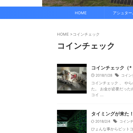
でも、どこかで希望を感じる——そんな .
なくて だらだら ...
くに何人か使っている人がいれば、 体 ..
す。 これにより、エネルギーバランス
されています。 また、オーラ分析 ...
HOME
アシュター
HOME
>
コインチェック
コインチェック
コインチェック（*
2018/1/28
コイン
コインチェック 、 や
た。 お金が必要だった
コイ ...
タイミングが来た
2018/2/4
コイン
ひょんな事からビットコイン