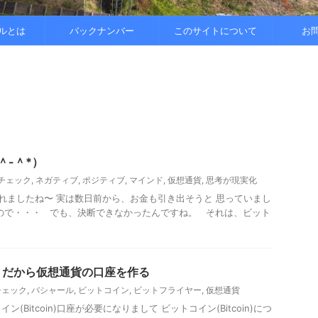
..
.
を整えると
ルとは
バックナンバー
このサイトについて
お
＾-＾*）
チェック
,
ネガティブ
,
ポジティブ
,
マインド
,
仮想通貨
,
思考が現実化
られましたね〜 実は数日前から、お金も引き出そうと 思っていまし
ので・・・ でも、決断できなかったんですね。 それは、ビット
！だから仮想通貨の口座を作る
チェック
,
バシャール
,
ビットコイン
,
ビットフライヤー
,
仮想通貨
(Bitcoin)口座が必要になりまして ビットコイン(Bitcoin)につ