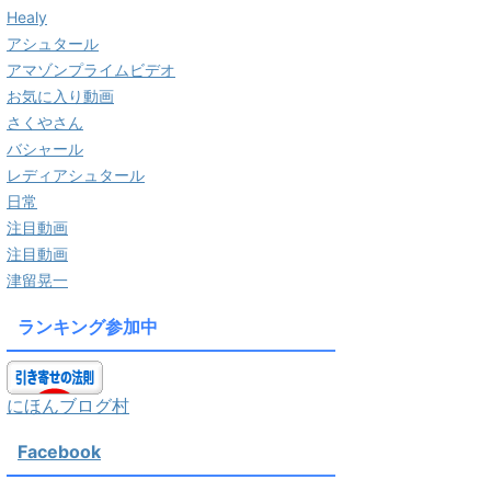
Healy
アシュタール
アマゾンプライムビデオ
お気に入り動画
さくやさん
バシャール
レディアシュタール
日常
注目動画
注目動画
津留晃一
ランキング参加中
にほんブログ村
Facebook