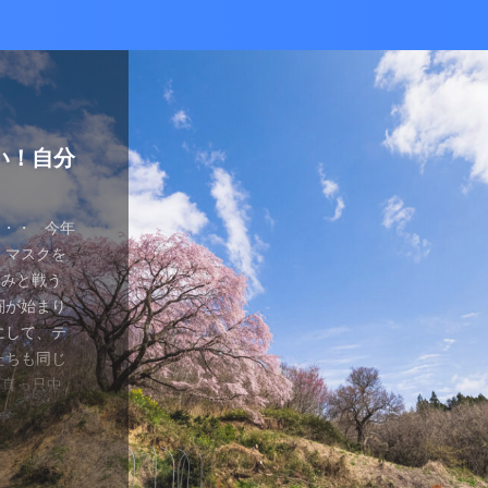
かな癒し
い！自分
ているあ
ハマり
量子波動
ー）量子
の解雇に
感想と注
ガラスを叩
とは何か？
ます。 今
が安くなって
、 そして
を考える
え、近年お
（無印）購
・・ 今年
を見ていたの
つかってない
動調整器につ
かなり有名
でるハーモ
も名誉もな
の間にか年
っていた
 マスクを
のニュース
 Healy
結構高いデ
ようです。
波動調整器が
り出してく
もねぇ、 た
。 なんて
特に困ってい
ゃみと戦う
言やDSの
製造された最
 でもねぇ
は別として
バイスを2年
す 今日は何
です。 そ
、それだけ
使っていなか
闘が始まり
ど・・・・。
トする製品
豊かな人生
つらい。 自
使用経験を
。 最初は
生きている
末は結構忙
、 気分で
にして、テ
ではないの
よりバラン
多少の投資
きというな
と思います。
し残念に思い
は、どうい
。 暇になる
気分が乗った
たちも同じ
 なんだか、
アイデアに
いと購入し
があるわけ
な電流と周波
 窓辺に座
集中して、
ここを生き
SBーC端
の真っ只中。
感じがするの
です。 細
どほどに使
さんの気持ち
ことを目的
心が落ち着い
釣りに行き
なのです
ら解放される
花粉症との
です。 そし
活をサポート
がね。 良
、多額の借
用のアプリ
す。 土埃
nb ...
 &nbsp
ているな、
がっていま
ていませ
れ、たぶん
思いながら
電流を流すこ
 ...
ない状況、
ば ...
か、やる気が
思う。 近
・適用しま