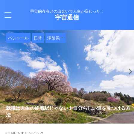
宇宙的存在との出会いで人生が変わった！
宇宙通信
日常
バシャール
Healy
バシャール
日常
日常
Healy
日常
Healy
日常
津留晃一
日常
日常
日常
日常
日常
津留晃一
津留晃一
就職は人生の終着駅じゃない！自分らしい道を見つける方
ヒーリーを買うべきか迷っているあなたへ。実際に使って
雨の日の恵み：心に降る静かな癒し
法
みた感想と注意点
エネルギーの法則 〜最近どハマりしていました〜
現実を変える
今、ここにいること
もしかしてだけどHealy（量子波動調整器）のせいなの？
iPad 第10世代買いました
久し振りにHealy（ヒーリー）量子波動調整器について
大谷さんの通訳、水原さんの解雇に思う
HOME
>
オリンピック