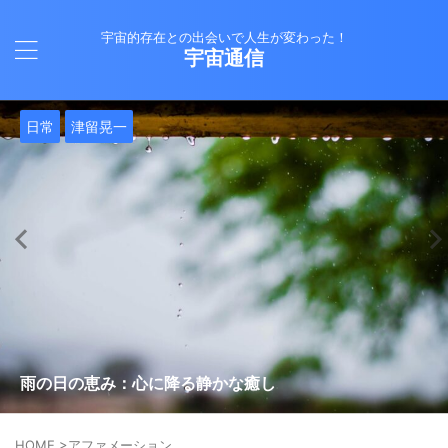
宇宙的存在との出会いで人生が変わった！
宇宙通信
日常
バシャール
Healy
バシャール
日常
日常
Healy
日常
Healy
日常
津留晃一
日常
日常
日常
日常
日常
津留晃一
津留晃一
就職は人生の終着駅じゃない！自分らしい道を見つける方
ヒーリーを買うべきか迷っているあなたへ。実際に使って
雨の日の恵み：心に降る静かな癒し
法
みた感想と注意点
エネルギーの法則 〜最近どハマりしていました〜
現実を変える
今、ここにいること
もしかしてだけどHealy（量子波動調整器）のせいなの？
iPad 第10世代買いました
久し振りにHealy（ヒーリー）量子波動調整器について
大谷さんの通訳、水原さんの解雇に思う
HOME
>
アファメーション