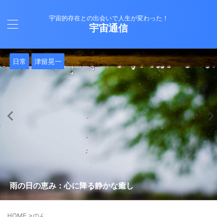
宇宙的存在との出会いで人生が変わった！
宇宙通信
日常
バシャール
Healy
バシャール
日常
日常
Healy
日常
Healy
日常
津留晃一
日常
日常
日常
日常
日常
津留晃一
津留晃一
就職は人生の終着駅じゃない！自分らしい道を見つける方
ヒーリーを買うべきか迷っているあなたへ。実際に使って
雨の日の恵み：心に降る静かな癒し
法
みた感想と注意点
エネルギーの法則 〜最近どハマりしていました〜
現実を変える
今、ここにいること
もしかしてだけどHealy（量子波動調整器）のせいなの？
iPad 第10世代買いました
久し振りにHealy（ヒーリー）量子波動調整器について
大谷さんの通訳、水原さんの解雇に思う
HOME
>
のん