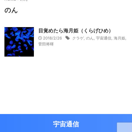
のん
目覚めたら海月姫（くらげひめ）
2018/2/26
クラゲ
,
のん
,
宇宙通信
,
海月姫
,
菅田将暉
宇宙通信