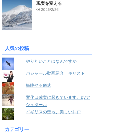
現実を変える
2025/2/26
人気の投稿
やりたいことはなんですか
バシャール動画紹介 キリスト
毎晩やる儀式
変化は確実に起きています。byア
シュタール
イギリスの聖地、美しい井戸
カテゴリー