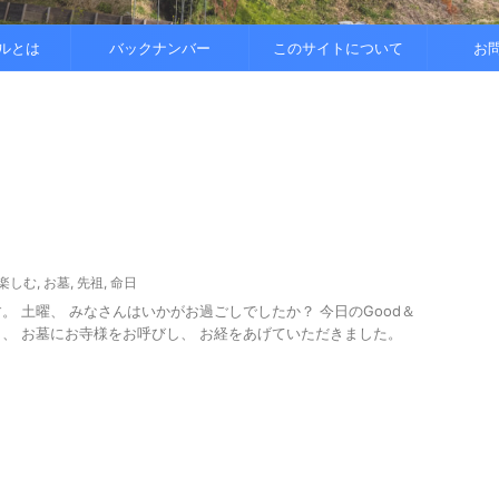
..
.
を整えると
ルとは
バックナンバー
このサイトについて
お
楽しむ
,
お墓
,
先祖
,
命日
3です。 土曜、 みなさんはいかがお過ごしでしたか？ 今日のGood＆
18日、 お墓にお寺様をお呼びし、 お経をあげていただきました。