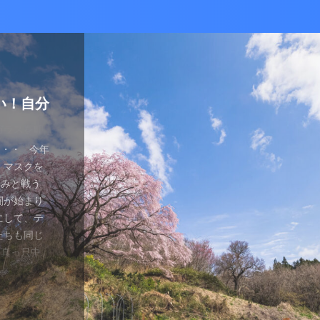
かな癒し
い！自分
ているあ
ハマり
量子波動
ー）量子
の解雇に
感想と注
ガラスを叩
とは何か？
ます。 今
が安くなって
、 そして
を考える
え、近年お
（無印）購
・・ 今年
を見ていたの
つかってない
動調整器につ
かなり有名
でるハーモ
も名誉もな
の間にか年
っていた
 マスクを
のニュース
 Healy
結構高いデ
ようです。
波動調整器が
り出してく
もねぇ、 た
。 なんて
特に困ってい
ゃみと戦う
言やDSの
製造された最
 でもねぇ
は別として
バイスを2年
す 今日は何
です。 そ
、それだけ
使っていなか
闘が始まり
ど・・・・。
トする製品
豊かな人生
つらい。 自
使用経験を
。 最初は
生きている
末は結構忙
、 気分で
にして、テ
ではないの
よりバラン
多少の投資
きというな
と思います。
し残念に思い
は、どうい
。 暇になる
気分が乗った
たちも同じ
 なんだか、
アイデアに
いと購入し
があるわけ
な電流と周波
 窓辺に座
集中して、
ここを生き
SBーC端
の真っ只中。
感じがするの
です。 細
どほどに使
さんの気持ち
ことを目的
心が落ち着い
釣りに行き
なのです
ら解放される
花粉症との
です。 そし
活をサポート
がね。 良
、多額の借
用のアプリ
す。 土埃
nb ...
 &nbsp
ているな、
がっていま
ていませ
れ、たぶん
思いながら
電流を流すこ
 ...
ない状況、
ば ...
か、やる気が
思う。 近
・適用しま