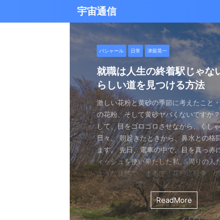
宇宙通信
日常
バシャール
Healy
バシャール
日常
日常
Healy
日常
Healy
日常
津留晃一
日常
日常
日常
日常
日常
津留晃一
津留晃一
雨の日の恵み：心に降る静
就職は人生の終着駅じゃな
ヒーリーを買うべきか迷っ
エネルギーの法則 〜最近ど
現実を変える
今、ここにいること
もしかしてだけどHealy（
iPad 第10世代買いました
久し振りにHealy（ヒーリ
大谷さんの通訳、水原さん
らしい道を見つける方法
なたへ。実際に使ってみた
していました〜
調整器）のせいなの？
波動調整器について
思う
雨の音を聞いたことはありますか？ 窓
最近疲れ気味です。 というのも、現実
２０２５年あけましておめでとうござい
アマゾンのブラックフライデー Ipad
意点
く優しい音、屋根を打つリズミカルな音
結構悩むんですよね。 自分の理想の姿
年もよろしくお願い致します。 とはい
いましたね。 ということで第１０世代
激しい花粉と黄砂の季節に考えたこと・
最近、めちゃくちゃYouTubeやSNS
ちょっと前に 最近ヒーリー（Healy）
久しぶりにHealy（ヒーリー）量子波
ちょっとびっくりしました。 多分今、
地面に落ちる繊細な音。 それぞれが奏
と、 今、全然そうなっていない。 地位
正月という感覚はありませんね。 いつ
入してしまいました。 これで今まで使
の花粉、そして黄砂ヤバくないですか？
ですが、 気づいたら政治とか社会問題
なー みたいなブログを書いたと思います。
いて触れてみる。 こちら小さい割には
な通訳だと思う水原さんが解雇された
近年、Healy（ヒーリー）という量子
ニーは、 私たちの心に特別な空間を作
い。お金もない。自由もない（笑） で
が明けて、 いつの間にか過ぎ去っていく
ipad Pro(初代）とはおさらばです。 
して、目をゴロゴロさせながら、くし
ばかり見ていました。 特にトランプの発
とは Healyはドイツで研究開発され、
バイスです。 買う時も結構迷いました。
それも違法賭博か・・・ 違法かどうか
注目を集めています。 私自身もこのデ
れます。 雨は大地だけでなく、心も潤
まにそれでもいいわと思える時もあるん
書くと、新年から暗いかな（笑） まあ
たわけでもなく、iPad自体はほとんど
日々。 朝起きたときから、鼻水との格
悪行、財務省解体、１０３万円の壁な
新の人工知能を利用した 健康をサポー
やっぱり限られた人生 波動を良くして
賭博が原因で解雇とは・・・ とっても
以上前に購入し、所有しており、 その
となく、 降り続ける雨を眺めていました
んなことは問題じゃなくて、 今ここに
歳をとったということでしょう。 昨年
ったので 変えなくても良かったのですが
ます。 先日、電車の中で、目を真っ赤
別にそれを見て何かが解決できるわけ
です。 弱い電気パルスを使用して体を
を送りたいじゃないですか。 だから、
分は特に野球が好きとか 大谷さんが好
踏まえて、さらに詳しくお伝えしたい
予定していた釣りができなくなり、少
ことだけで幸せという時がある。 それ
しくてきつかったのですが、 年始は暇
す（笑） こういうの重要ですよね。 
ィッシュを使い果たした私。 周りの人
に、 どんどんハマってしまいました。
スのとれた状態にする、 周波数応用の
は仕方ないし 試してみないとわからな
わけではないし、 水原さんに思い入れ
Healyの仕組みと機能 Healyは、微弱
ました。 でも、温かいコーヒーを入れ、
うときかといえば 今ここにいる時 今に
と思うことはありますよね。 自分は今
からやるというノリ。 実際変えてみてU
ような状態で、まるで「花粉症戦争」
自分の心のモヤモヤを代弁してくれる
基づいて設計された小型の電子デバイス
ました。 それでです。 一年ぐらいはほ
でもない。 でもねえ・・・ 今の水原
数を用いて、 心身のバランスを整える
って雨景色を眺めていると、不思議と
今を楽しんでいるとき。 先日ワカサギ
ているのか？ 我々の現実は今ここだけ
子はすごくいい。 Lightningの呪縛か
そんな辛い朝、ふと考えました。 この
でしょうか？ つい次々と見てしまうの
胞レベルで人体を調整し、健康的な生
っていたのはいたのですが、 やはり実感
を考えるとなんかつらい。 というのも
としたウェアラブルデバイスです。 専
てきたのです。 雨は自然界の浄化装置で
ました。 氷に穴をあけて糸を垂らすやつ。 &
が、 未来を見ちゃったり、過去を悔んだり
のだけでも めちゃくちゃいい。 &n ...
戦いって、進学や就職前の気持ちに似
て、気づいたら めちゃくちゃ波動が下
します。 そうなんです。 あんまり使っ
くなっているという実感が乏しい。 こ
金を背負いながら 何とかしたいと日々
と連携し、電極を介して身体に微弱な
ReadMore
ReadMore
ReadMore
ReadMore
ReadMore
ReadMore
ReadMore
ReadMore
ReadMore
ReadMore
を洗い流し、植物に命の水を与え、空気を清
...
と。 先の見えない不安、どうしようも
した！（笑） どうして気づいたのかといえ
ん。 というのも しばらく意欲という
宗教と同じで 一人でやっているからだと
一生懸命仕事していたわけでしょ。 ...
とで、 個人の必要とする周波数を分析