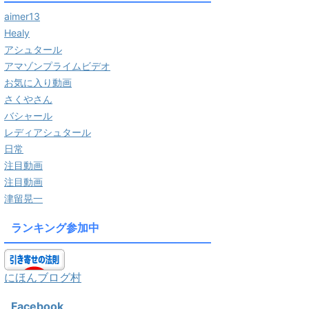
aimer13
Healy
アシュタール
アマゾンプライムビデオ
お気に入り動画
さくやさん
バシャール
レディアシュタール
日常
注目動画
注目動画
津留晃一
ランキング参加中
にほんブログ村
Facebook