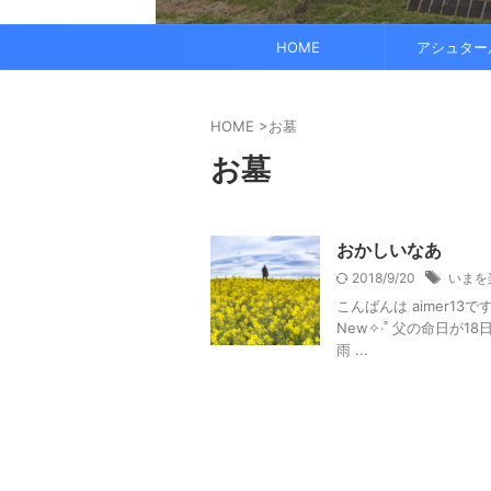
でも、どこかで希望を感じる——そんな .
なくて だらだら ...
くに何人か使っている人がいれば、 体 ..
す。 これにより、エネルギーバランス
されています。 また、オーラ分析 ...
HOME
アシュター
HOME
>
お墓
お墓
おかしいなあ
2018/9/20
いまを
こんばんは aimer1
New✧‧˚ 父の命日が
雨 ...