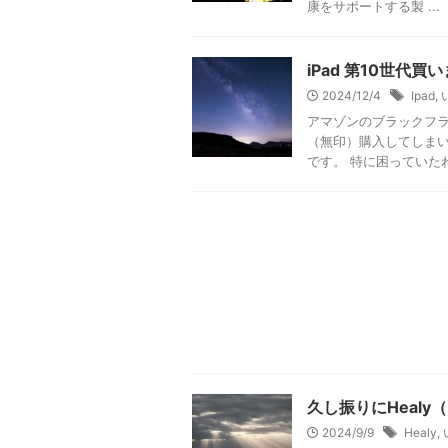
康をサポートする製 ...
iPad 第10世代買
2024/12/4
Ipad
,
アマゾンのブラックフラ
（無印）購入してしまいま
です。 特に困っていたわ 
久し振りにHeal
2024/9/9
Healy
,