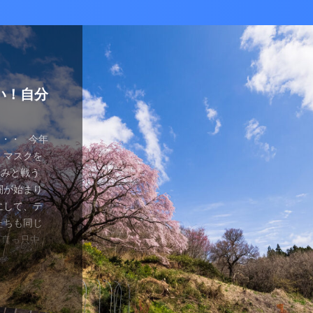
かな癒し
い！自分
ているあ
ハマり
量子波動
ー）量子
の解雇に
感想と注
ガラスを叩
とは何か？
ます。 今
が安くなって
、 そして
を考える
え、近年お
（無印）購
・・ 今年
を見ていたの
つかってない
動調整器につ
かなり有名
でるハーモ
も名誉もな
の間にか年
っていた
 マスクを
のニュース
 Healy
結構高いデ
ようです。
波動調整器が
り出してく
もねぇ、 た
。 なんて
特に困ってい
ゃみと戦う
言やDSの
製造された最
 でもねぇ
は別として
バイスを2年
す 今日は何
です。 そ
、それだけ
使っていなか
闘が始まり
ど・・・・。
トする製品
豊かな人生
つらい。 自
使用経験を
。 最初は
生きている
末は結構忙
、 気分で
にして、テ
ではないの
よりバラン
多少の投資
きというな
と思います。
し残念に思い
は、どうい
。 暇になる
気分が乗った
たちも同じ
 なんだか、
アイデアに
いと購入し
があるわけ
な電流と周波
 窓辺に座
集中して、
ここを生き
SBーC端
の真っ只中。
感じがするの
です。 細
どほどに使
さんの気持ち
ことを目的
心が落ち着い
釣りに行き
なのです
ら解放される
花粉症との
です。 そし
活をサポート
がね。 良
、多額の借
用のアプリ
す。 土埃
nb ...
 &nbsp
ているな、
がっていま
ていませ
れ、たぶん
思いながら
電流を流すこ
 ...
ない状況、
ば ...
か、やる気が
思う。 近
・適用しま
..
.
を整えると