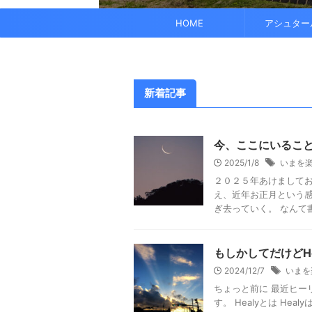
されています。 また、オーラ分析 ...
HOME
アシュター
新着記事
今、ここにいるこ
2025/1/8
いまを
２０２５年あけましてお
え、近年お正月という感
ぎ去っていく。 なんて書
もしかしてだけどH
2024/12/7
いまを
ちょっと前に 最近ヒー
す。 Healyとは H