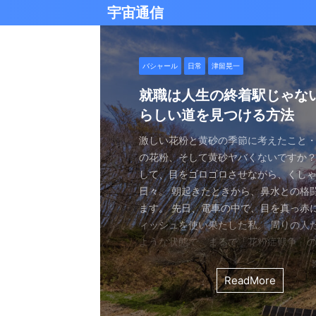
宇宙通信
日常
バシャール
Healy
バシャール
日常
日常
Healy
日常
Healy
日常
津留晃一
日常
日常
日常
日常
日常
津留晃一
津留晃一
雨の日の恵み：心に降る静
就職は人生の終着駅じゃな
ヒーリーを買うべきか迷っ
エネルギーの法則 〜最近ど
現実を変える
今、ここにいること
もしかしてだけどHealy（
iPad 第10世代買いました
久し振りにHealy（ヒーリ
大谷さんの通訳、水原さん
らしい道を見つける方法
なたへ。実際に使ってみた
していました〜
調整器）のせいなの？
波動調整器について
思う
雨の音を聞いたことはありますか？ 窓
最近疲れ気味です。 というのも、現実
２０２５年あけましておめでとうござい
アマゾンのブラックフライデー Ipad
意点
く優しい音、屋根を打つリズミカルな音
結構悩むんですよね。 自分の理想の姿
年もよろしくお願い致します。 とはい
いましたね。 ということで第１０世代
激しい花粉と黄砂の季節に考えたこと・
最近、めちゃくちゃYouTubeやSNS
ちょっと前に 最近ヒーリー（Healy）
久しぶりにHealy（ヒーリー）量子波
ちょっとびっくりしました。 多分今、
地面に落ちる繊細な音。 それぞれが奏
と、 今、全然そうなっていない。 地位
正月という感覚はありませんね。 いつ
入してしまいました。 これで今まで使
の花粉、そして黄砂ヤバくないですか？
ですが、 気づいたら政治とか社会問題
なー みたいなブログを書いたと思います。
いて触れてみる。 こちら小さい割には
な通訳だと思う水原さんが解雇された
近年、Healy（ヒーリー）という量子
ニーは、 私たちの心に特別な空間を作
い。お金もない。自由もない（笑） で
が明けて、 いつの間にか過ぎ去っていく
ipad Pro(初代）とはおさらばです。 
して、目をゴロゴロさせながら、くし
ばかり見ていました。 特にトランプの発
とは Healyはドイツで研究開発され、
バイスです。 買う時も結構迷いました。
それも違法賭博か・・・ 違法かどうか
注目を集めています。 私自身もこのデ
れます。 雨は大地だけでなく、心も潤
まにそれでもいいわと思える時もあるん
書くと、新年から暗いかな（笑） まあ
たわけでもなく、iPad自体はほとんど
日々。 朝起きたときから、鼻水との格
悪行、財務省解体、１０３万円の壁な
新の人工知能を利用した 健康をサポー
やっぱり限られた人生 波動を良くして
賭博が原因で解雇とは・・・ とっても
以上前に購入し、所有しており、 その
となく、 降り続ける雨を眺めていました
んなことは問題じゃなくて、 今ここに
歳をとったということでしょう。 昨年
ったので 変えなくても良かったのですが
ます。 先日、電車の中で、目を真っ赤
別にそれを見て何かが解決できるわけ
です。 弱い電気パルスを使用して体を
を送りたいじゃないですか。 だから、
分は特に野球が好きとか 大谷さんが好
踏まえて、さらに詳しくお伝えしたい
予定していた釣りができなくなり、少
ことだけで幸せという時がある。 それ
しくてきつかったのですが、 年始は暇
す（笑） こういうの重要ですよね。 
ィッシュを使い果たした私。 周りの人
に、 どんどんハマってしまいました。
スのとれた状態にする、 周波数応用の
は仕方ないし 試してみないとわからな
わけではないし、 水原さんに思い入れ
Healyの仕組みと機能 Healyは、微弱
ました。 でも、温かいコーヒーを入れ、
うときかといえば 今ここにいる時 今に
と思うことはありますよね。 自分は今
からやるというノリ。 実際変えてみてU
ような状態で、まるで「花粉症戦争」
自分の心のモヤモヤを代弁してくれる
基づいて設計された小型の電子デバイス
ました。 それでです。 一年ぐらいはほ
でもない。 でもねえ・・・ 今の水原
数を用いて、 心身のバランスを整える
って雨景色を眺めていると、不思議と
今を楽しんでいるとき。 先日ワカサギ
ているのか？ 我々の現実は今ここだけ
子はすごくいい。 Lightningの呪縛か
そんな辛い朝、ふと考えました。 この
でしょうか？ つい次々と見てしまうの
胞レベルで人体を調整し、健康的な生
っていたのはいたのですが、 やはり実感
を考えるとなんかつらい。 というのも
としたウェアラブルデバイスです。 専
てきたのです。 雨は自然界の浄化装置で
ました。 氷に穴をあけて糸を垂らすやつ。 &
が、 未来を見ちゃったり、過去を悔んだり
のだけでも めちゃくちゃいい。 &n ...
戦いって、進学や就職前の気持ちに似
て、気づいたら めちゃくちゃ波動が下
します。 そうなんです。 あんまり使っ
くなっているという実感が乏しい。 こ
金を背負いながら 何とかしたいと日々
と連携し、電極を介して身体に微弱な
ReadMore
ReadMore
ReadMore
ReadMore
ReadMore
ReadMore
ReadMore
ReadMore
ReadMore
ReadMore
を洗い流し、植物に命の水を与え、空気を清
...
と。 先の見えない不安、どうしようも
した！（笑） どうして気づいたのかといえ
ん。 というのも しばらく意欲という
宗教と同じで 一人でやっているからだと
一生懸命仕事していたわけでしょ。 ...
とで、 個人の必要とする周波数を分析
でも、どこかで希望を感じる——そんな .
なくて だらだら ...
くに何人か使っている人がいれば、 体 ..
す。 これにより、エネルギーバランス