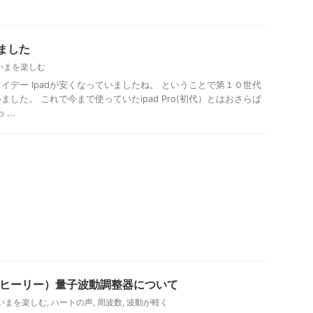
いました
いまを楽しむ
イデー Ipadが安くなっていましたね。 ということで第１０世代
した。 これで今まで使っていたipad Pro(初代）とはおさらば
...
y（ヒーリー）量子波動調整器について
いまを楽しむ
,
ハートの声
,
周波数
,
波動が軽く