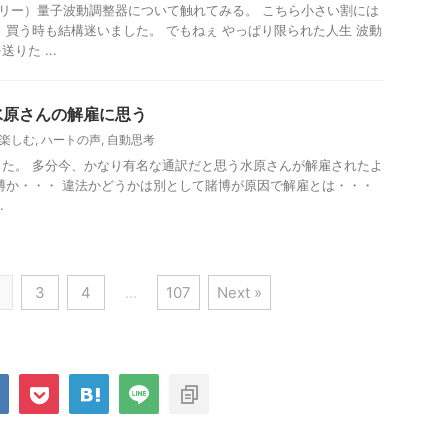
ヒーリー）量子波動調整器について触れてみる。 こちら小さい割には
 買う時も結構迷いました。 でもねぇ やっぱり限られた人生 波動
りた ...
水原さんの解雇に思う
楽しむ
,
ハートの声
,
自動思考
た。 多分今、かなり有名な通訳だと思う水原さんが解雇されたよ
博か・・・ 違法かどうかは別として賭博が原因で解雇とは・・・
.
3
4
…
107
Next »