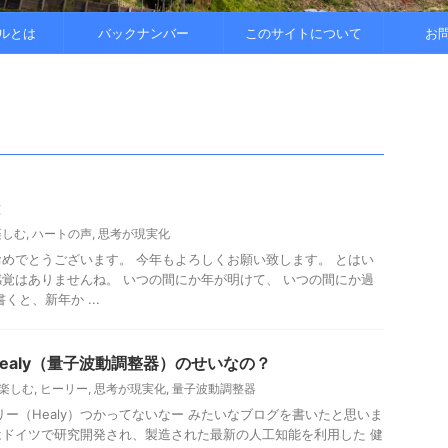
ルとは
バックナンバー
このサイトについて
お
と
楽しむ
,
ハートの声
,
思考が現実化
めでとうございます。 今年もよろしくお願い致します。 とはい
覚はありませんね。 いつの間にか年が明けて、 いつの間にか過
くと、新年か ...
ealy（量子波動調整器）のせいなの？
楽しむ
,
ヒーリー
,
思考が現実化
,
量子波動調整器
リー（Healy）つかってないなー みたいなブログを書いたと思いま
ealyはドイツで研究開発され、製造された最新の人工知能を利用した 健