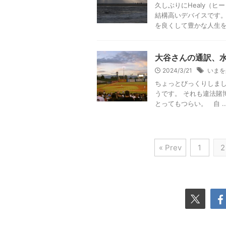
久しぶりにHealy（
結構高いデバイスです。
を良くして豊かな人生を送
大谷さんの通訳、
2024/3/21
いまを
ちょっとびっくりしまし
うです。 それも違法賭
とってもつらい。 自 ..
« Prev
1
2