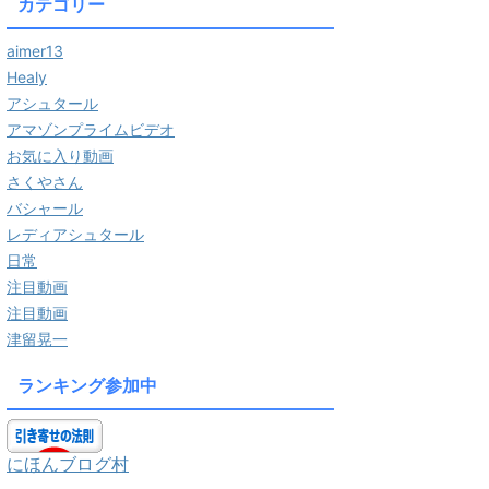
カテゴリー
aimer13
Healy
アシュタール
アマゾンプライムビデオ
お気に入り動画
さくやさん
バシャール
レディアシュタール
日常
注目動画
注目動画
津留晃一
ランキング参加中
にほんブログ村