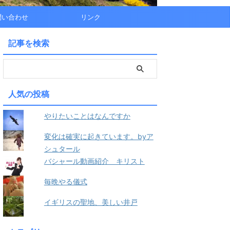
問い合わせ
リンク
記事を検索
人気の投稿
やりたいことはなんですか
変化は確実に起きています。byア
シュタール
バシャール動画紹介 キリスト
毎晩やる儀式
イギリスの聖地、美しい井戸