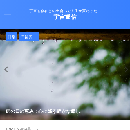
宇宙的存在との出会いで人生が変わった！
宇宙通信
日常
バシャール
Healy
バシャール
日常
日常
Healy
日常
Healy
日常
津留晃一
日常
日常
日常
日常
日常
津留晃一
津留晃一
就職は人生の終着駅じゃない！自分らしい道を見つける方
ヒーリーを買うべきか迷っているあなたへ。実際に使って
雨の日の恵み：心に降る静かな癒し
法
みた感想と注意点
エネルギーの法則 〜最近どハマりしていました〜
現実を変える
今、ここにいること
もしかしてだけどHealy（量子波動調整器）のせいなの？
iPad 第10世代買いました
久し振りにHealy（ヒーリー）量子波動調整器について
大谷さんの通訳、水原さんの解雇に思う
HOME
>
津留晃一
>