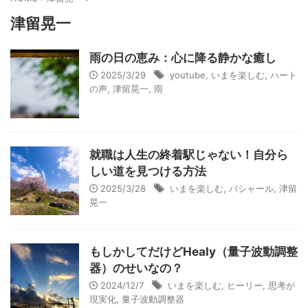
津留晃一
雨の日の恵み：心に降る静かな癒し
2025/3/29
youtube
,
いまを楽しむ
,
ハート
の声
,
津留晃一
,
雨
就職は人生の終着駅じゃない！自分ら
しい道を見つける方法
2025/3/28
いまを楽しむ
,
バシャール
,
津留
晃一
もしかしてだけどHealy（量子波動調整
器）のせいなの？
2024/12/7
いまを楽しむ
,
ヒーリー
,
思考が
現実化
,
量子波動調整器